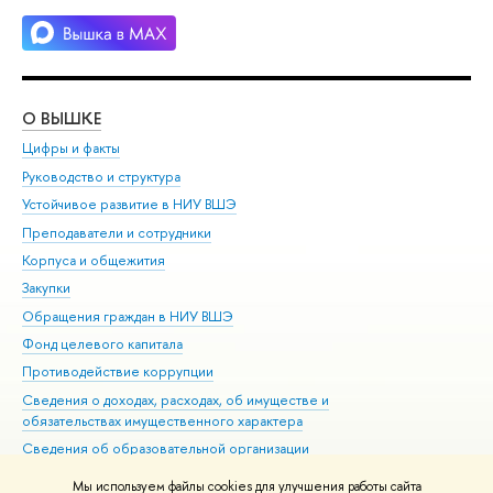
О ВЫШКЕ
ОБ
Цифры и факты
Ли
Руководство и структура
Дов
Устойчивое развитие в НИУ ВШЭ
Ол
Преподаватели и сотрудники
При
Корпуса и общежития
Вы
Закупки
При
Обращения граждан в НИУ ВШЭ
Ас
Фонд целевого капитала
До
Противодействие коррупции
Цен
Сведения о доходах, расходах, об имуществе и
Би
обязательствах имущественного характера
Об
Сведения об образовательной организации
Обр
Людям с ограниченными возможностями здоровья
Мы используем файлы cookies для улучшения работы сайта