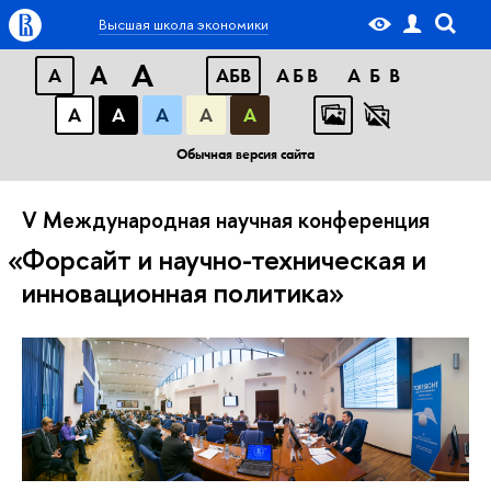
Высшая школа экономики
A
A
A
АБВ
АБВ
АБВ
А
А
А
А
А
Обычная версия сайта
V Международная научная конференция
Форсайт и научно-техническая и
инновационная политика