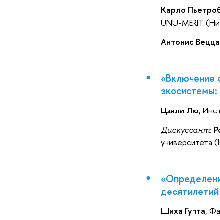
Карло Пьетро
UNU-MERIT (Ни
Антонио Вецца
«Включение 
экосистемы: 
Цзяли Лю
, Инс
:
Р
Дискуссант
университета 
«Определени
десятилетий
Шиха Гупта
, Ф