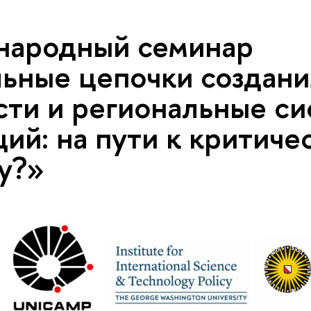
ародный семинар
льные цепочки создани
сти и региональные с
ий: на пути к критиче
у?»