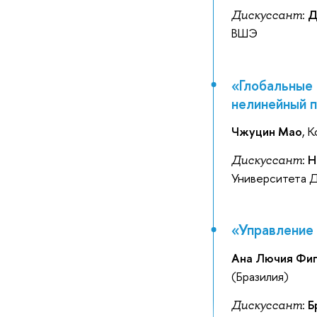
:
Д
Дискуссант
ВШЭ
«Глобальные 
нелинейный 
Чжуцин Мао
, 
:
Н
Дискуссант
Университета 
«Управление
Ана Лючия Фи
(Бразилия)
:
Б
Дискуссант