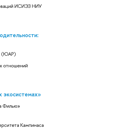
новаций ИСИЭЗ НИУ
водительности:
а (ЮАР)
ых отношений
х экосистемах»
та Филью»
верситета Кампинаса