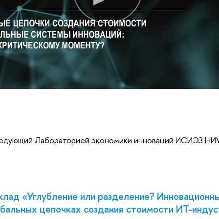
аведующий Лабораторией экономики инноваций ИСИЭЗ Н
клад «Углубление или разделение? Инновационны
обальных цепочках создания стоимости ИТ-инду