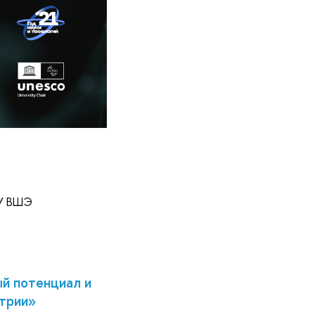
ИУ ВШЭ
й потенциал и
стрии»