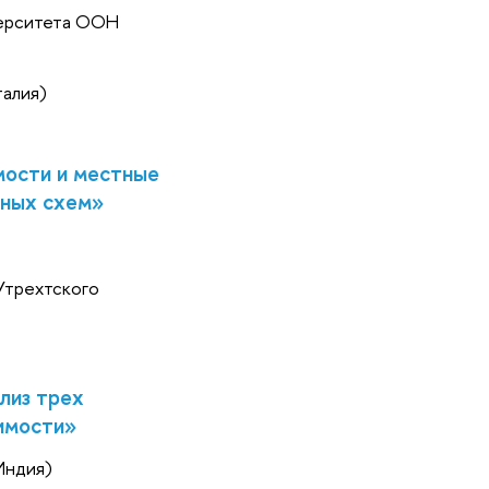
верситета ООН
талия)
мости и местные
ьных схем»
Утрехтского
лиз трех
имости»
Индия)