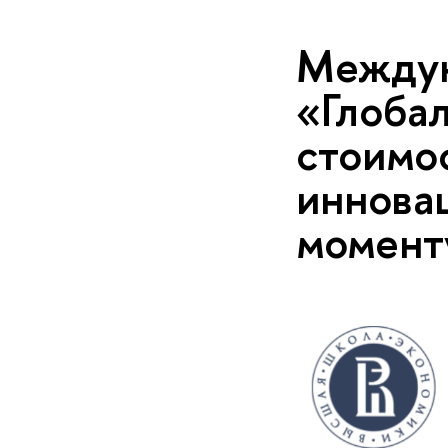
Междун
«Глоба
стоимо
инновац
момент