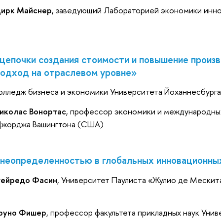
ирк Майснер
, заведующий Лабораторией экономики ин
цепочки создания стоимости и повышение произ
подход на отраслевом уровне»
Колледж бизнеса и экономики Университета Йоханнесбург
иколас Вонортас
, профессор экономики и международн
Джорджа Вашингтона (США)
 неопределенностью в глобальных инновационны
гейредо Фасин
, Университет Паулиста «Жулио де Мески
руно Фишер
, профессор факультета прикладных наук Уни