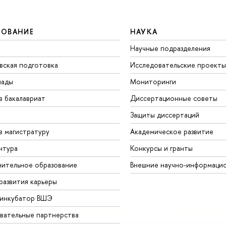
ЗОВАНИЕ
НАУКА
Научные подразделения
вская подготовка
Исследовательские проекты
иады
Мониторинги
в бакалавриат
Диссертационные советы
Защиты диссертаций
в магистратуру
Академическое развитие
нтура
Конкурсы и гранты
ительное образование
Внешние научно-информаци
развития карьеры
-инкубатор ВШЭ
вательные партнерства