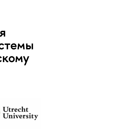
я
истемы
скому