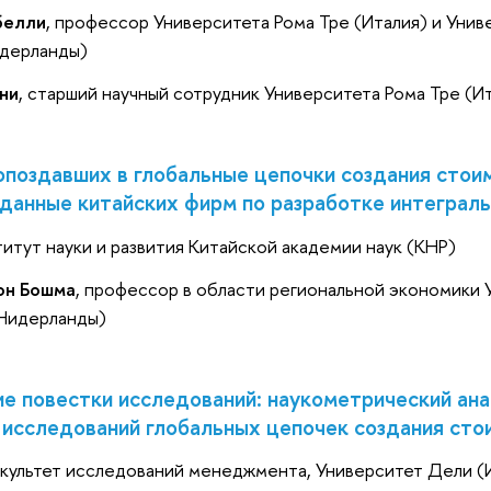
белли
, профессор Университета Рома Тре (Италия) и Уни
дерланды)
ни
, cтарший научный сотрудник Университета Рома Тре (И
опоздавших в глобальные цепочки создания стои
данные китайских фирм по разработке интеграл
титут науки и развития Китайской академии наук (КНР)
он Бошма
, профессор в области региональной экономики 
(Нидерланды)
е повестки исследований: наукометрический ана
 исследований глобальных цепочек создания сто
акультет исследований менеджмента, Университет Дели (