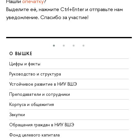
Нашли
опечатку
?
Выделите её, нажмите Ctrl+Enter и отправьте нам
уведомление. Спасибо за участие!
О ВЫШКЕ
Цифры и факты
Л
Руководство и структура
Д
Устойчивое развитие в НИУ ВШЭ
О
Преподаватели и сотрудники
П
Корпуса и общежития
В
Закупки
П
Обращения граждан в НИУ ВШЭ
А
Фонд целевого капитала
Д