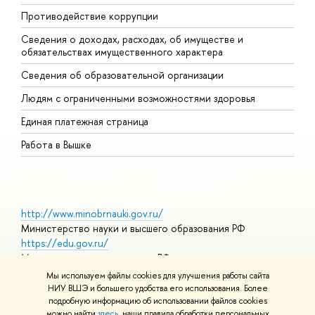
Противодействие коррупции
Ц
Сведения о доходах, расходах, об имуществе и
Б
обязательствах имущественного характера
О
Сведения об образовательной организации
О
Людям с ограниченными возможностями здоровья
Единая платежная страница
Работа в Вышке
http://www.minobrnauki.gov.ru/
Министерство науки и высшего образования РФ
https://edu.gov.ru/
Министерство просвещения РФ
https://elearning.hse.ru/mooc
Мы используем файлы cookies для улучшения работы сайта
Массовые открытые онлайн-курсы
НИУ ВШЭ и большего удобства его использования. Более
подробную информацию об использовании файлов cookies
можно найти
здесь
, наши правила обработки персональных