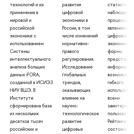
технологий и их
развития
статистиче
применения в
цифровой
наблюдений
мировой и
экономики в
процессами
российской
России, в том
явлениями
экономике с
числе изменений
цифровой
использованием
нормативно-
экономики.
Системы
правого
формы
интеллектуального
регулирования.
представле
анализа больших
Исследование
информации
данных iFORA,
глобальных
возможност
созданной в ИСИЭЗ
трендов,
гибкого
НИУ ВШЭ. В
оказывающих
использован
Институте
влияние на
всеми
сформирована база
научно-
заинтересо
из нескольких
технологическое
пользовател
десятков тысяч
развитие
Рейтинги и 
российских и
цифровых
состояния р