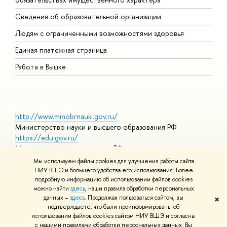
О
Сведения об образовательной организации
О
Людям с ограниченными возможностями здоровья
Единая платежная страница
Работа в Вышке
http://www.minobrnauki.gov.ru/
Министерство науки и высшего образования РФ
https://edu.gov.ru/
Министерство просвещения РФ
https://elearning.hse.ru/mooc
Мы используем файлы cookies для улучшения работы сайта
Массовые открытые онлайн-курсы
НИУ ВШЭ и большего удобства его использования. Более
подробную информацию об использовании файлов cookies
можно найти
здесь
, наши правила обработки персональных
данных –
здесь
. Продолжая пользоваться сайтом, вы
✖
© НИУ ВШЭ 1993–2026
Адреса и контакты
Условия
подтверждаете, что были проинформированы об
использования материалов
Политика конфиденциальности
Карта
использовании файлов cookies сайтом НИУ ВШЭ и согласны
сайта
с нашими правилами обработки персональных данных. Вы