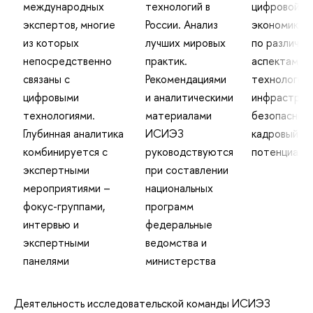
международных
технологий в
цифровой
экспертов, многие
России. Анализ
экономики в
из которых
лучших мировых
по различны
непосредственно
практик.
аспектам, в
связаны с
Рекомендациями
технологии,
цифровыми
и аналитическими
инфраструк
технологиями.
материалами
безопасност
Глубинная аналитика
ИСИЭЗ
кадровый
комбинируется с
руководствуются
потенциал
экспертными
при составлении
мероприятиями –
национальных
фокус-группами,
программ
интервью и
федеральные
экспертными
ведомства и
панелями
министерства
Деятельность исследовательской команды ИСИЭЗ