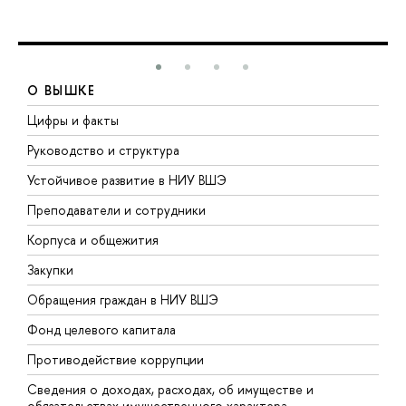
О ВЫШКЕ
Цифры и факты
Л
Руководство и структура
Д
Устойчивое развитие в НИУ ВШЭ
О
Преподаватели и сотрудники
П
Корпуса и общежития
В
Закупки
П
Обращения граждан в НИУ ВШЭ
А
Фонд целевого капитала
Д
Противодействие коррупции
Ц
Сведения о доходах, расходах, об имуществе и
Б
обязательствах имущественного характера