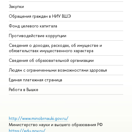
Закупки
П
Обращения граждан в НИУ ВШЭ
А
Фонд целевого капитала
Д
Противодействие коррупции
Ц
Сведения о доходах, расходах, об имуществе и
Б
обязательствах имущественного характера
О
Сведения об образовательной организации
О
Людям с ограниченными возможностями здоровья
Единая платежная страница
Работа в Вышке
http://www.minobrnauki.gov.ru/
Министерство науки и высшего образования РФ
https://edu.gov.ru/