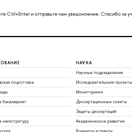
те Ctrl+Enter и отправьте нам уведомление. Спасибо за у
ЗОВАНИЕ
НАУКА
Научные подразделения
вская подготовка
Исследовательские проекты
иады
Мониторинги
в бакалавриат
Диссертационные советы
Защиты диссертаций
в магистратуру
Академическое развитие
нтура
Конкурсы и гранты