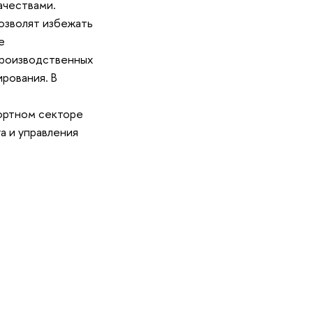
ачествами.
озволят избежать
е
производственных
рования. В
портном секторе
а и управления