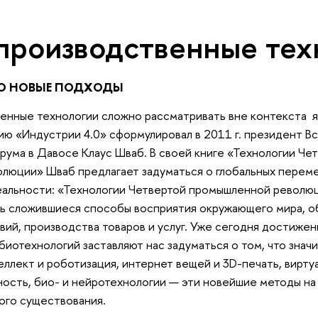
производственные тех
О НОВЫЕ ПОДХОДЫ
енные технологии сложно рассматривать вне контекста 
ию «Индустрии 4.0» сформулировал в 2011 г. президент В
ума в Давосе Клаус Шваб. В своей книге «Технологии Че
люции» Шваб предлагает задуматься о глобальных переме
реальности: «Технологии Четвертой промышленной револю
ь сложившиеся способы восприятия окружающего мира, о
ий, производства товаров и услуг. Уже сегодня достижен
биотехнологий заставляют нас задуматься о том, что знач
ллект и роботизация, интернет вещей и 3D-печать, виртуа
ость, био- и нейротехнологии — эти новейшие методы на 
ого существования.