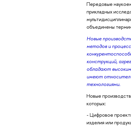
Передовые наукоемк
прикладных исслед
мультидисциплинарн
объединены термин
Новые производств
методов и процесс
конкурентоспособн
конструкций, агре
обладают высоким
имеют относитель
технологиями.
Новые производстве
которых:
- Цифровое проект
изделия или продук