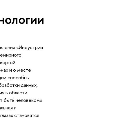
нологии
явления «Индустрии
семирного
твертой
нах и о месте
ции способны
бработки данных,
ия в области
ит быть человеком».
льная и
глазах становятся