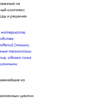
ованные на
ный комплекс
тоды и решения
 материалов,
водства
зделий (машин,
енные технологии
ие, однако пока
ционными
 важнейшие из
жизненным циклом