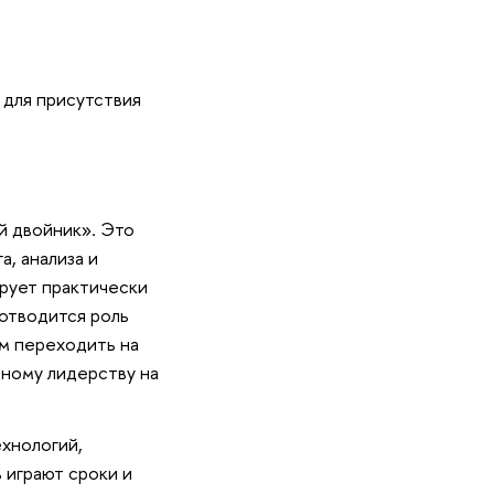
 для присутствия
й двойник». Это
, анализа и
ирует практически
отводится роль
м переходить на
нному лидерству на
хнологий,
 играют сроки и