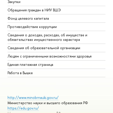
Закупки
П
Обращения граждан в НИУ ВШЭ
А
Фонд целевого капитала
Д
Противодействие коррупции
Ц
Сведения о доходах, расходах, об имуществе и
Б
обязательствах имущественного характера
О
Сведения об образовательной организации
О
Людям с ограниченными возможностями здоровья
Единая платежная страница
Работа в Вышке
http://www.minobrnauki.gov.ru/
Министерство науки и высшего образования РФ
https://edu.gov.ru/