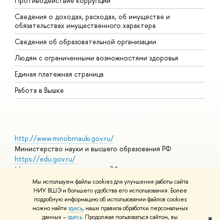
Противодействие коррупции
Ц
Сведения о доходах, расходах, об имуществе и
Б
обязательствах имущественного характера
О
Сведения об образовательной организации
О
Людям с ограниченными возможностями здоровья
Единая платежная страница
Работа в Вышке
http://www.minobrnauki.gov.ru/
Министерство науки и высшего образования РФ
https://edu.gov.ru/
Министерство просвещения РФ
https://elearning.hse.ru/mooc
Мы используем файлы cookies для улучшения работы сайта
Массовые открытые онлайн-курсы
НИУ ВШЭ и большего удобства его использования. Более
подробную информацию об использовании файлов cookies
можно найти
здесь
, наши правила обработки персональных
данных –
здесь
. Продолжая пользоваться сайтом, вы
✖