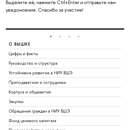
Выделите её, нажмите Ctrl+Enter и отправьте нам
уведомление. Спасибо за участие!
О ВЫШКЕ
Цифры и факты
Л
Руководство и структура
Д
Устойчивое развитие в НИУ ВШЭ
О
Преподаватели и сотрудники
П
Корпуса и общежития
В
Закупки
П
Обращения граждан в НИУ ВШЭ
А
Фонд целевого капитала
Д