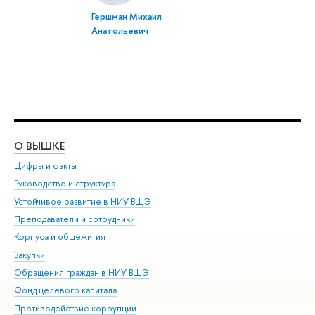
Гершман Михаил
Анатольевич
О ВЫШКЕ
ОБ
Цифры и факты
Ли
Руководство и структура
Дов
Устойчивое развитие в НИУ ВШЭ
Ол
Преподаватели и сотрудники
При
Корпуса и общежития
Вы
Закупки
При
Обращения граждан в НИУ ВШЭ
Ас
Фонд целевого капитала
До
Противодействие коррупции
Цен