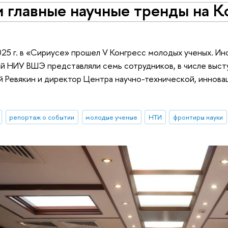
и главные научные тренды на 
25 г. в «Сириусе» прошел V Конгресс молодых ученых. Ин
й НИУ ВШЭ представляли семь сотрудников, в числе выс
й Ревякин и директор Центра научно-технической, иннов
репортаж о событии
молодые ученые
НТИ
фронтиры науки