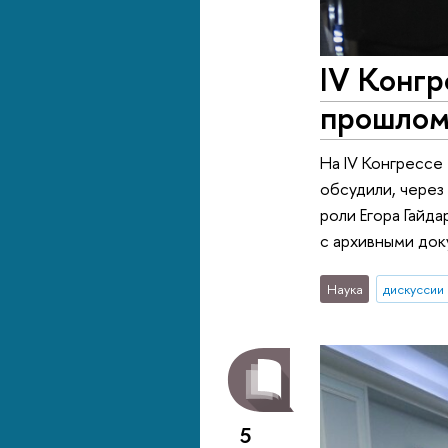
IV Конгр
прошлом 
На IV Конгрессе
обсудили, через
роли Егора Гайд
с архивными док
Наука
дискуссии
5