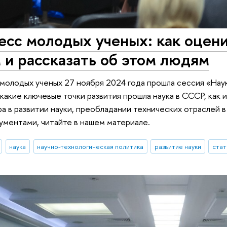
есс молодых ученых: как оцени
и рассказать об этом людям
 молодых ученых 27 ноября 2024 года прошла сессия «Нау
 какие ключевые точки развития прошла наука в СССР, как
ара в развитии науки, преобладании технических отраслей 
ументами, читайте в нашем материале.
наука
научно-технологическая политика
развитие науки
стат