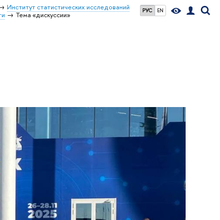
Институт статистических исследований
РУС
EN
ти
Тема «дискуссии»