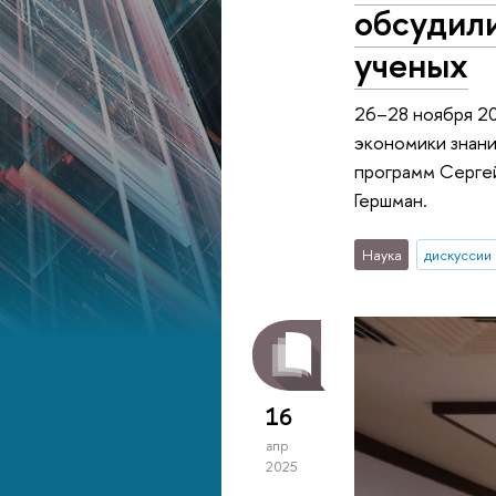
обсудил
ученых
26–28 ноября 20
экономики знани
программ Серге
Гершман.
Наука
дискуссии
16
апр
2025