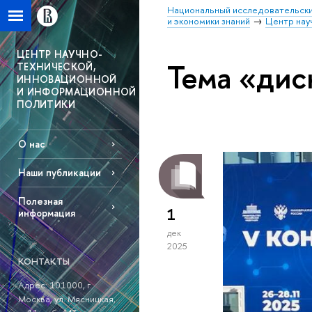
Национальный исследовательски
и экономики знаний
Центр нау
ЦЕНТР НАУЧНО-
Тема «дис
ТЕХНИЧЕСКОЙ,
ИННОВАЦИОННОЙ
И ИНФОРМАЦИОННОЙ
ПОЛИТИКИ
О нас
Наши публикации
Полезная
1
информация
дек
2025
КОНТАКТЫ
Адрес: 101000, г.
Москва, ул. Мясницкая,