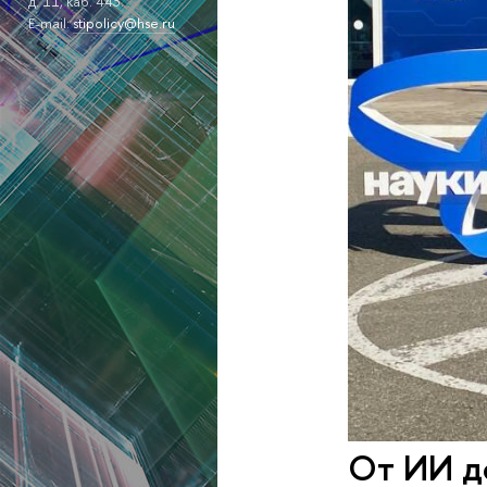
д. 11, каб. 443.
E-mail:
stipolicy@hse.ru
От ИИ д