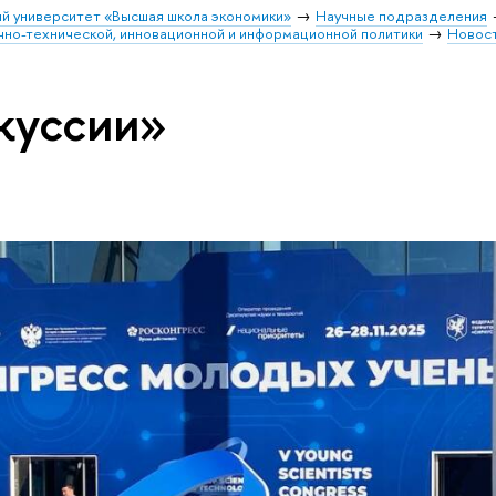
й университет «Высшая школа экономики»
Научные подразделения
чно-технической, инновационной и информационной политики
Новос
куссии»