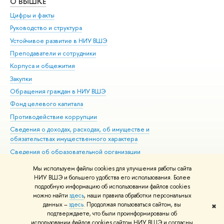
О ВЫШКЕ
ОБ
Цифры и факты
Ли
Руководство и структура
Дов
Устойчивое развитие в НИУ ВШЭ
Ол
Преподаватели и сотрудники
При
Корпуса и общежития
Вы
Закупки
При
Обращения граждан в НИУ ВШЭ
Ас
Фонд целевого капитала
До
Противодействие коррупции
Цен
Сведения о доходах, расходах, об имуществе и
Би
обязательствах имущественного характера
Об
Сведения об образовательной организации
Обр
Людям с ограниченными возможностями здоровья
Мы используем файлы cookies для улучшения работы сайта
Единая платежная страница
НИУ ВШЭ и большего удобства его использования. Более
подробную информацию об использовании файлов cookies
Работа в Вышке
можно найти
здесь
, наши правила обработки персональных
данных –
здесь
. Продолжая пользоваться сайтом, вы
✖
Редактору
подтверждаете, что были проинформированы об
© НИУ ВШЭ 1993–2026
Адреса и контакты
Условия использования
использовании файлов cookies сайтом НИУ ВШЭ и согласны