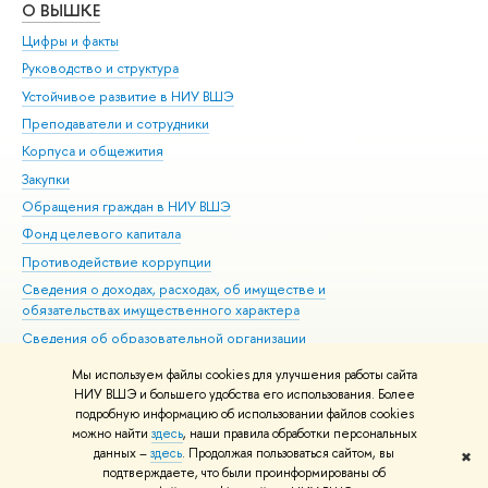
О ВЫШКЕ
ОБ
Цифры и факты
Ли
Руководство и структура
Дов
Устойчивое развитие в НИУ ВШЭ
Ол
Преподаватели и сотрудники
При
Корпуса и общежития
Вы
Закупки
При
Обращения граждан в НИУ ВШЭ
Ас
Фонд целевого капитала
До
Противодействие коррупции
Цен
Сведения о доходах, расходах, об имуществе и
Би
обязательствах имущественного характера
Об
Сведения об образовательной организации
Обр
Людям с ограниченными возможностями здоровья
Мы используем файлы cookies для улучшения работы сайта
Единая платежная страница
НИУ ВШЭ и большего удобства его использования. Более
подробную информацию об использовании файлов cookies
Работа в Вышке
можно найти
здесь
, наши правила обработки персональных
данных –
здесь
. Продолжая пользоваться сайтом, вы
✖
Редактору
подтверждаете, что были проинформированы об