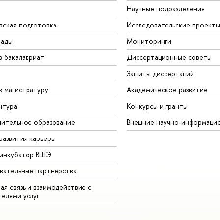
Научные подразделения
вская подготовка
Исследовательские проекты
иады
Мониторинги
в бакалавриат
Диссертационные советы
Защиты диссертаций
в магистратуру
Академическое развитие
нтура
Конкурсы и гранты
ительное образование
Внешние научно-информаци
развития карьеры
-инкубатор ВШЭ
вательные партнерства
ая связь и взаимодействие с
телями услуг