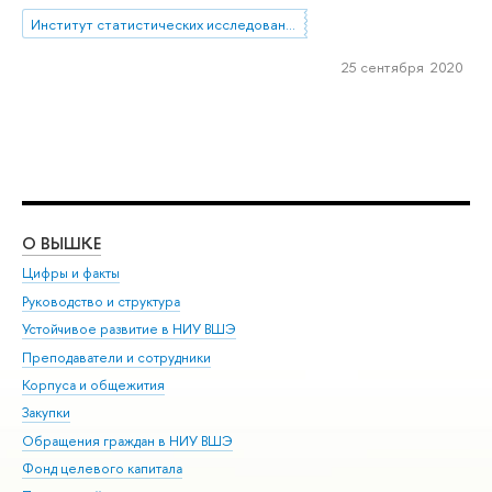
Институт статистических исследований и экономики знаний
25 сентября 2020
О ВЫШКЕ
ОБ
Цифры и факты
Ли
Руководство и структура
Дов
Устойчивое развитие в НИУ ВШЭ
Ол
Преподаватели и сотрудники
При
Корпуса и общежития
Вы
Закупки
При
Обращения граждан в НИУ ВШЭ
Ас
Фонд целевого капитала
До