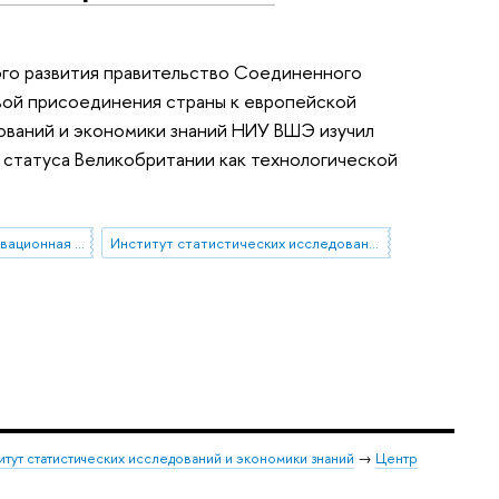
ого развития правительство Соединенного
ивой присоединения страны к европейской
ований и экономики знаний НИУ ВШЭ изучил
 статуса Великобритании как технологической
Научно-техническая и инновационная политика
Институт статистических исследований и экономики знаний
итут статистических исследований и экономики знаний
→
Центр