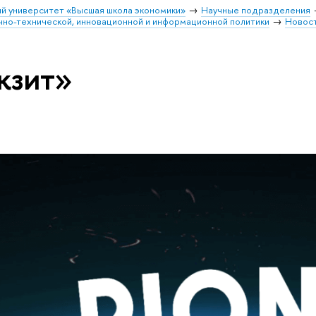
й университет «Высшая школа экономики»
Научные подразделения
чно-технической, инновационной и информационной политики
Новос
кзит»