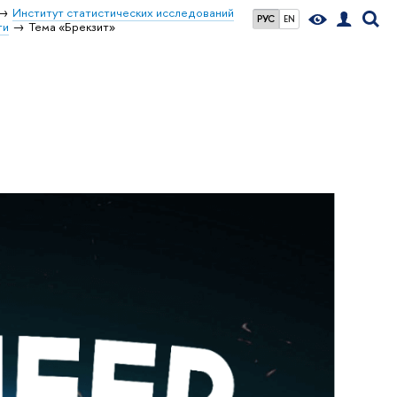
Институт статистических исследований
РУС
EN
ти
Тема «Брекзит»