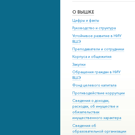
О ВЫШКЕ
Цифры и факты
Руководство и структура
Устойчивое развитие в НИУ
ВШЭ
Преподаватели и сотрудники
Корпуса и общежития
Закупки
Обращения граждан в НИУ
ВШЭ
Фонд целевого капитала
Противодействие коррупции
Сведения о доходах,
расходах, об имуществе и
обязательствах
имущественного характера
Сведения об
образовательной организации