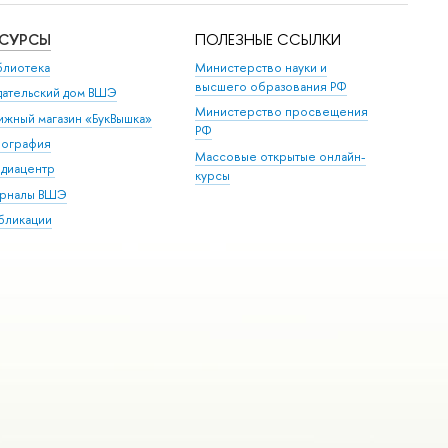
ЕСУРСЫ
ПОЛЕЗНЫЕ ССЫЛКИ
блиотека
Министерство науки и
высшего образования РФ
дательский дом ВШЭ
Министерство просвещения
ижный магазин «БукВышка»
РФ
пография
Массовые открытые онлайн-
диацентр
курсы
рналы ВШЭ
бликации