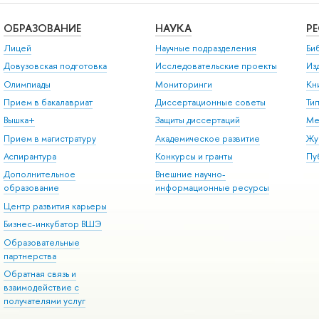
ОБРАЗОВАНИЕ
НАУКА
Р
Лицей
Научные подразделения
Би
Довузовская подготовка
Исследовательские проекты
Из
Олимпиады
Мониторинги
Кн
Прием в бакалавриат
Диссертационные советы
Ти
Вышка+
Защиты диссертаций
Ме
Прием в магистратуру
Академическое развитие
Жу
Аспирантура
Конкурсы и гранты
Пу
Дополнительное
Внешние научно-
образование
информационные ресурсы
Центр развития карьеры
Бизнес-инкубатор ВШЭ
Образовательные
партнерства
Обратная связь и
взаимодействие с
получателями услуг