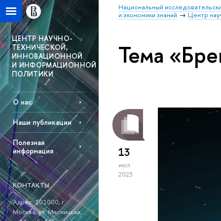
Национальный исследовательски
и экономики знаний
Центр нау
ЦЕНТР НАУЧНО-
Тема «Бре
ТЕХНИЧЕСКОЙ,
ИННОВАЦИОННОЙ
И ИНФОРМАЦИОННОЙ
ПОЛИТИКИ
О нас
Наши публикации
Полезная
13
информация
июл
2023
КОНТАКТЫ
Адрес: 101000, г.
Москва, ул. Мясницкая,