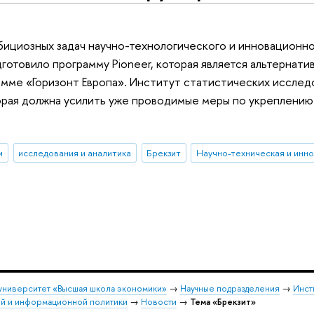
ициозных задач научно-технологического и инновационн
готовило программу Pioneer, которая является альтернат
мме «Горизонт Европа». Институт статистических исслед
орая должна усилить уже проводимые меры по укреплению
и
исследования и аналитика
Брекзит
университет «Высшая школа экономики»
→
Научные подразделения
→
Инст
ой и информационной политики
→
Новости
→
Тема «Брекзит»