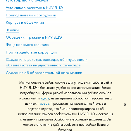
Руководство и структура
Дов
Устойчивое развитие в НИУ ВШЭ
Ол
Преподаватели и сотрудники
При
Корпуса и общежития
Вы
Закупки
При
Обращения граждан в НИУ ВШЭ
Ас
Фонд целевого капитала
До
Противодействие коррупции
Цен
Сведения о доходах, расходах, об имуществе и
Би
обязательствах имущественного характера
Об
Сведения об образовательной организации
Обр
Людям с ограниченными возможностями здоровья
Мы используем файлы cookies для улучшения работы сайта
Единая платежная страница
НИУ ВШЭ и большего удобства его использования. Более
подробную информацию об использовании файлов cookies
Работа в Вышке
можно найти
здесь
, наши правила обработки персональных
данных –
здесь
. Продолжая пользоваться сайтом, вы
✖
Редактору
подтверждаете, что были проинформированы об
© НИУ ВШЭ 1993–2026
Адреса и контакты
Условия использования
использовании файлов cookies сайтом НИУ ВШЭ и согласны
с нашими правилами обработки персональных данных. Вы
материалов
Политика конфиденциальности
Карта сайта
можете отключить файлы cookies в настройках Вашего
Шрифты HSE Sans и HSE Slab разработаны в
Школе дизайна НИУ ВШЭ
браузера.