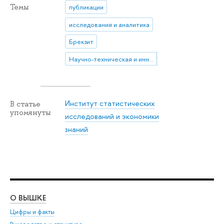
Темы
публикации
исследования и аналитика
Брекзит
Научно-техническая и инновационная политика
Институт статистических
В статье
упомянуты
исследований и экономики
знаний
О ВЫШКЕ
ОБ
Цифры и факты
Ли