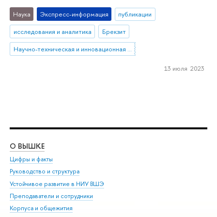
Наука
Экспресс-информация
публикации
исследования и аналитика
Брекзит
Научно-техническая и инновационная политика
13 июля 2023
О ВЫШКЕ
ОБ
Цифры и факты
Ли
Руководство и структура
Дов
Устойчивое развитие в НИУ ВШЭ
Ол
Преподаватели и сотрудники
При
Корпуса и общежития
Вы