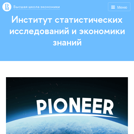
Высшая школа экономики
Меню
Институт статистических
исследований и экономики
знаний