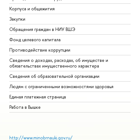
Корпуса и общежития
В
Закупки
П
Обращения граждан в НИУ ВШЭ
А
Фонд целевого капитала
Д
Противодействие коррупции
Ц
Сведения о доходах, расходах, об имуществе и
Б
обязательствах имущественного характера
О
Сведения об образовательной организации
О
Людям с ограниченными возможностями здоровья
Единая платежная страница
Работа в Вышке
http://www.minobrnauki.gov.ru/