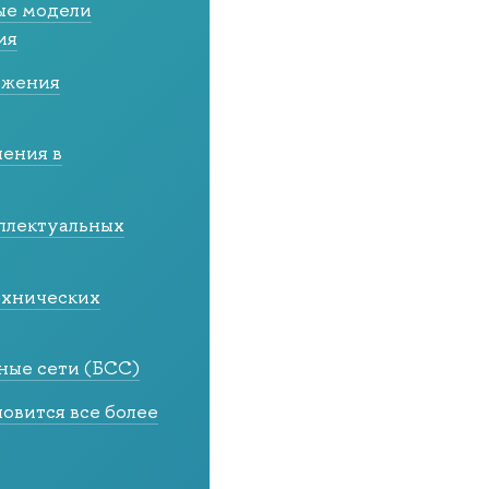
ые модели
ия
ожения
ения в
ллектуальных
ехнических
ные сети (БСС)
овится все более