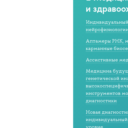
и здравоо
Индивидуальный
нейрофизиологии
Аптамеры РНК, м
карманные биос
Ассистивные ме
Медицина будуще
генетической ин
высокоспецифичн
инструментов м
диагностики
Новая диагностик
индивидуальный 
уровне