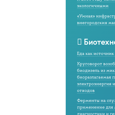
экологичными
«Умная» инфраст
внегородских ма
Биотехн
Еда как источник
Круговорот возоб
биодизель из ми
биоразлагаемая 
электроэнергия и
отходов
Ферменты на слу
применение для
диагностики и г