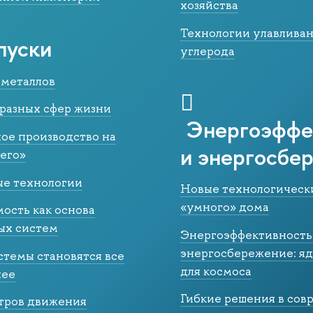
хозяйства
Технологии улавливан
пуски
углерода
металлов
 разных сфер жизни
Энергоэффе
ое производство на
и энергосбе
его»
е технологии
Новые технологическ
«умного» дома
ость как основа
ых систем
Энергоэффективность
энергосбережение: я
стемы становятся все
для космоса
нее
Гибкие решения в со
тров движения