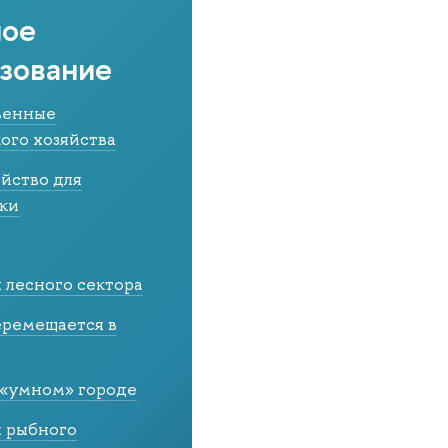
ное
зование
венные
ого хозяйства
яйство для
ки
 лесного сектора
еремещается в
 «умном» городе
я рыбного