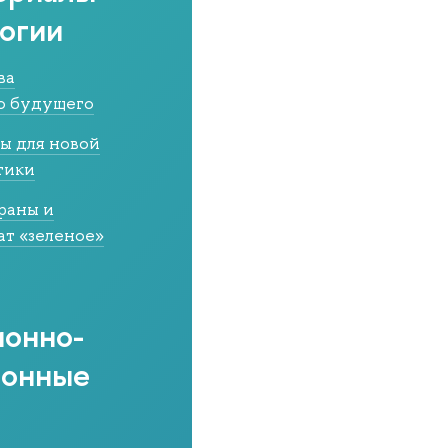
огии
ва
о будущего
ы для новой
тики
раны и
ат «зеленое»
онно-
ионные