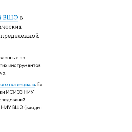
ий ВШЭ
в
ических
 определенной
овленные по
угих инструментов
.
на
кого потенциала
. Ее
ники ИСИЭЗ НИУ
следований
о НИУ ВШЭ (входит