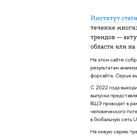
Институт стат
течение многих
трендов — акт
области или на 
На этом сайте соб
результатам анализ
форсайта.
Серия в
С 2022 года выход
выпуски представл
ВШЭ проводят в ра
человеческого пот
в Глобальную сеть U
На новую серию тр