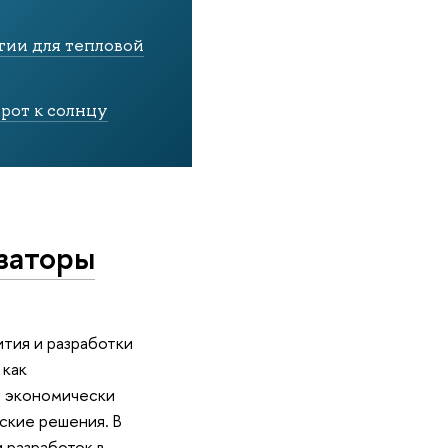
гии для тепловой
рот к солнцу
заторы
тия и разработки
 как
и экономически
ские решения. В
 разработок в