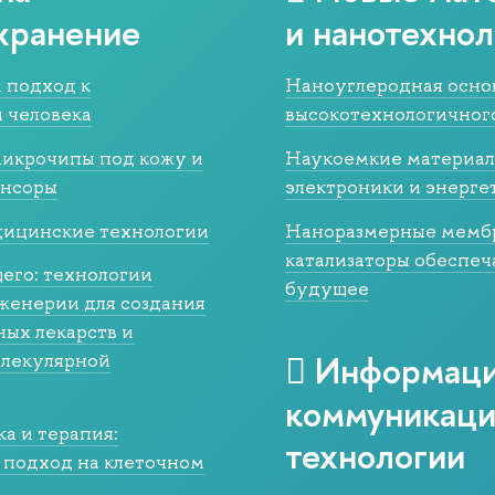
хранение
и нанотехнол
 подход к
Наноуглеродная осно
 человека
высокотехнологичног
икрочипы под кожу и
Наукоемкие материал
енсоры
электроники и энерге
дицинские технологии
Наноразмерные мемб
катализаторы обеспеч
го: технологии
будущее
женерии для создания
ых лекарств и
Информаци
олекулярной
коммуникац
а и терапия:
технологии
подход на клеточном