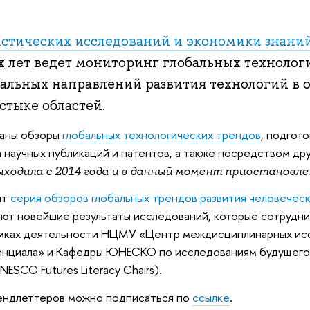
истических исследований и экономики знан
 лет ведет мониторинг глобальных технолог
уальных направлений развития технологий в
стыке областей.
раны обзоры
глобальных технологических трендов
, подгот
а научных публикаций и патентов, а также посредством др
ыходила с 2014 года и в данный момент приостановле
ит
серия обзоров глобальных трендов развития человечес
яют новейшие результаты исследований, которые сотруд
мках деятельности НЦМУ «Центр междисциплинарных ис
енциала» и Кафедры ЮНЕСКО по исследованиям будущег
NESCO Futures Literacy Chairs).
ендлеттеров можно подписаться по
ссылке
.