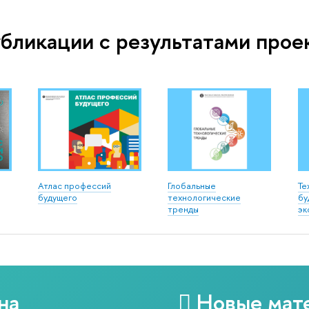
бликации с результатами прое
Атлас профессий
Глобальные
Те
будущего
технологические
бу
тренды
эк
на
Новые мат