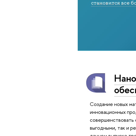
становится все 
Нано
обес
Создание новых мат
инновационных прод
совершенствовать 
выгодными, так и р
данном выпуске тре