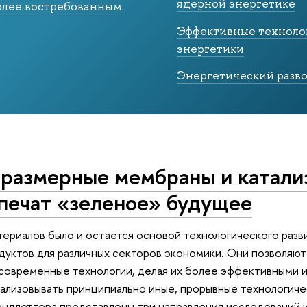
ядерной энергетике
более востребованным
Эффективные техноло
энергетики
Энергетический разво
размерные мембраны и катали
печат «зеленое» будущее
ериалов было и остается основой технологического разви
уктов для различных секторов экономики. Они позволяют
современные технологии, делая их более эффективными 
еализовывать принципиально иные, прорывные технологиче
ндлеттера представлены три направления исследований и