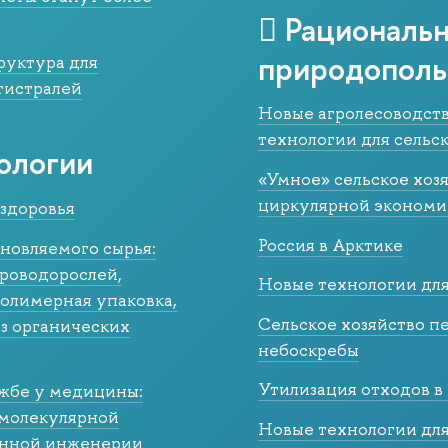
Рациональ
природополь
руктура для
гистралей
Новые агролесоводст
технологии для сельск
ологии
«Умное» сельское хоз
циркулярной экономи
 здоровья
Россия в Арктике
новляемого сырья:
кроводорослей,
Новые технологии для
полимерная упаковка,
Cельское хозяйство п
з органических
небоскребы
Утилизация отходов в
жбе у медицины:
 молекулярной
Новые технологии дл
енной инженерии