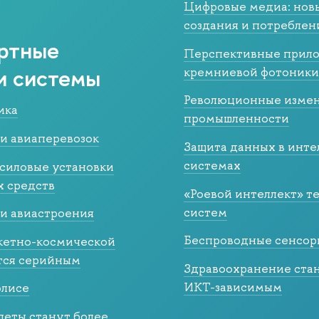
Цифровые медиа: нов
создания и потреблен
ртные
Перспективные прил
и системы
кремниевой фотоники
Революционные измен
ика
промышленности
и авиаперевозок
Защита данных в инте
системах
силовые установки
х средств
«Роевой интеллект» т
систем
и авиастроения
Беспроводные сенсор
кетно-космической
тся серийным
Здравоохранение стан
ИКТ-зависимым
олисе
леты станут более