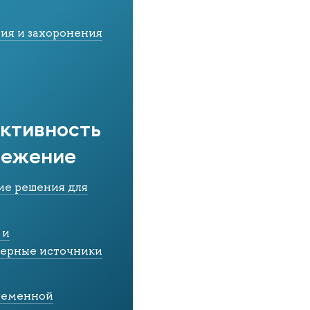
ия и захоронения
ктивность
режение
ие решения для
 и
дерные источники
временной