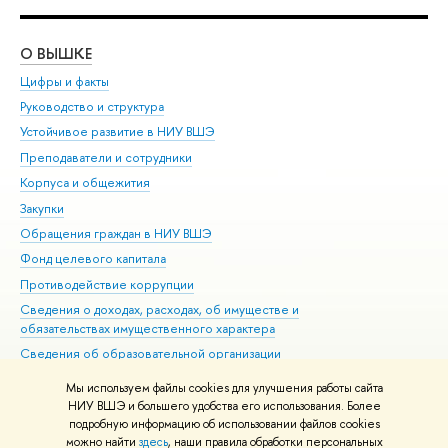
О ВЫШКЕ
ОБ
Цифры и факты
Ли
Руководство и структура
Дов
Устойчивое развитие в НИУ ВШЭ
Ол
Преподаватели и сотрудники
При
Корпуса и общежития
Вы
Закупки
При
Обращения граждан в НИУ ВШЭ
Ас
Фонд целевого капитала
До
Противодействие коррупции
Цен
Сведения о доходах, расходах, об имуществе и
Би
обязательствах имущественного характера
Об
Сведения об образовательной организации
Обр
Людям с ограниченными возможностями здоровья
Мы используем файлы cookies для улучшения работы сайта
Единая платежная страница
НИУ ВШЭ и большего удобства его использования. Более
подробную информацию об использовании файлов cookies
Работа в Вышке
можно найти
здесь
, наши правила обработки персональных