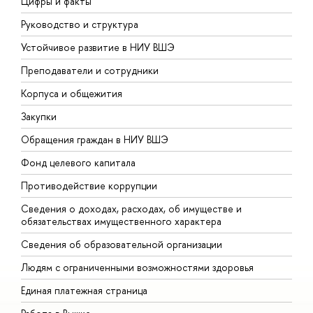
Цифры и факты
Л
Руководство и структура
Д
Устойчивое развитие в НИУ ВШЭ
О
Преподаватели и сотрудники
П
Корпуса и общежития
В
Закупки
П
Обращения граждан в НИУ ВШЭ
А
Фонд целевого капитала
Д
Противодействие коррупции
Ц
Сведения о доходах, расходах, об имуществе и
Б
обязательствах имущественного характера
О
Сведения об образовательной организации
О
Людям с ограниченными возможностями здоровья
Единая платежная страница