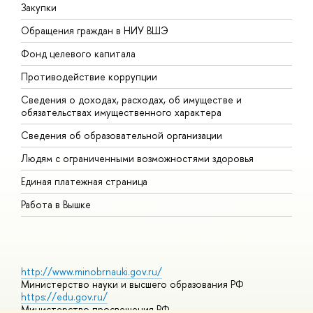
Закупки
П
Обращения граждан в НИУ ВШЭ
А
Фонд целевого капитала
Д
Противодействие коррупции
Ц
Сведения о доходах, расходах, об имуществе и
Б
обязательствах имущественного характера
О
Сведения об образовательной организации
О
Людям с ограниченными возможностями здоровья
Единая платежная страница
Работа в Вышке
http://www.minobrnauki.gov.ru/
Министерство науки и высшего образования РФ
https://edu.gov.ru/
Министерство просвещения РФ