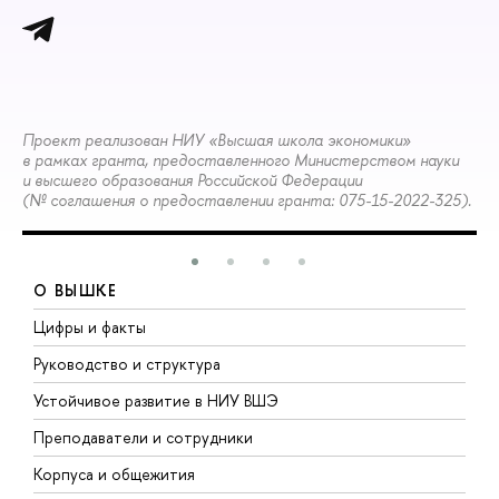
Проект реализован НИУ «Высшая школа экономики»
в рамках гранта, предоставленного Министерством науки
и высшего образования Российской Федерации
(№ соглашения о предоставлении гранта: 075-15-2022-325).
О ВЫШКЕ
Цифры и факты
Л
Руководство и структура
Д
Устойчивое развитие в НИУ ВШЭ
О
Преподаватели и сотрудники
П
Корпуса и общежития
В