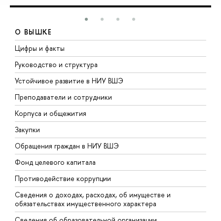
О ВЫШКЕ
Цифры и факты
Л
Руководство и структура
Д
Устойчивое развитие в НИУ ВШЭ
О
Преподаватели и сотрудники
П
Корпуса и общежития
В
Закупки
П
Обращения граждан в НИУ ВШЭ
А
Фонд целевого капитала
Д
Противодействие коррупции
Ц
Сведения о доходах, расходах, об имуществе и
Б
обязательствах имущественного характера
О
Сведения об образовательной организации