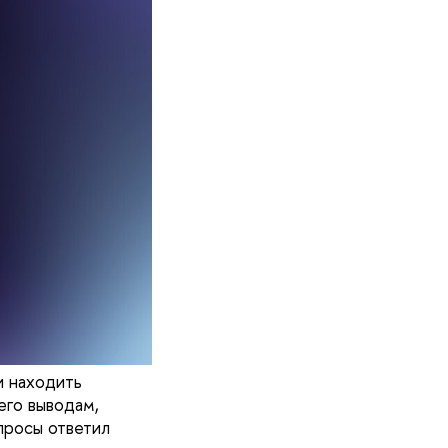
и находить
его выводам,
просы ответил