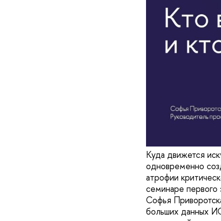
Куда движется иск
одновременно созд
атрофии критическ
семинаре первого 
Софья Приворотска
больших данных И