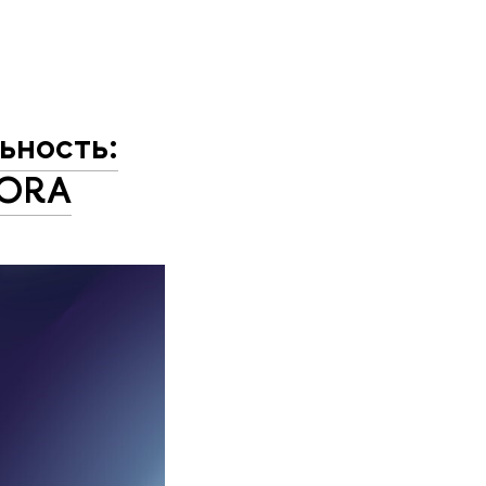
ьность:
FORA