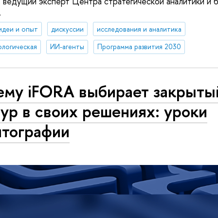
, ведущий эксперт Центра стратегической аналитики и 
.
идеи и опыт
дискуссии
исследования и аналитика
ологическая
ИИ-агенты
Программа развития 2030
ему iFORA выбирает закрыты
ур в своих решениях: уроки
птографии