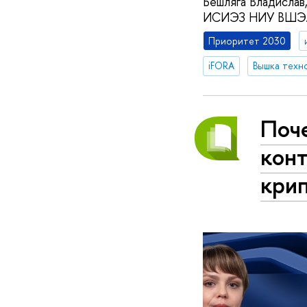
Бешляга Владислав
ИСИЭЗ НИУ ВШЭ
Приоритет 2030
iFORA
Вышка техн
Поч
конт
кри