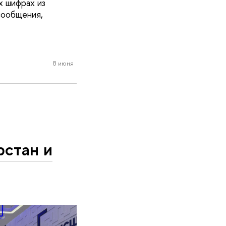
х шифрах из
сообщения,
8 июня
рстан и