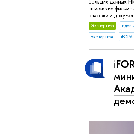
больших данных НИ
шпионских фильмов
платежи и докумен
Экспертиза
идеи 
экспертиза
iFORA
iFO
мин
Акад
дем