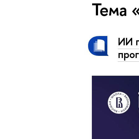
Тема 
ИИ п
прог