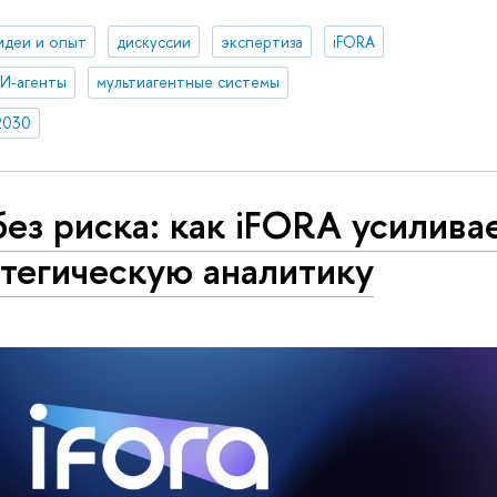
идеи и опыт
дискуссии
экспертиза
iFORA
И-агенты
мультиагентные системы
2030
ез риска: как iFORA усилива
тегическую аналитику