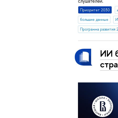
слушателей.
Приоритет 2030
большие данные
И
Программа развития 
ИИ б
стра