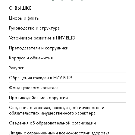
О ВЫШКЕ
Цифры и факты
Л
Руководство и структура
Д
Устойчивое развитие в НИУ ВШЭ
О
Преподаватели и сотрудники
П
Корпуса и общежития
В
Закупки
П
Обращения граждан в НИУ ВШЭ
А
Фонд целевого капитала
Д
Противодействие коррупции
Ц
Сведения о доходах, расходах, об имуществе и
Б
обязательствах имущественного характера
О
Сведения об образовательной организации
О
Людям с ограниченными возможностями здоровья