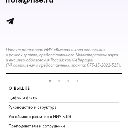
Проект реализован НИУ «Высшая школа экономики»
в рамках гранта, предоставленного Министерством науки
и высшего образования Российской Федерации
(№ соглашения о предоставлении гранта: 075-15-2022-325).
О ВЫШКЕ
Цифры и факты
Л
Руководство и структура
Д
Устойчивое развитие в НИУ ВШЭ
О
Преподаватели и сотрудники
П