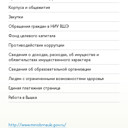
Корпуса и общежития
В
Закупки
П
Обращения граждан в НИУ ВШЭ
А
Фонд целевого капитала
Д
Противодействие коррупции
Ц
Сведения о доходах, расходах, об имуществе и
Б
обязательствах имущественного характера
О
Сведения об образовательной организации
О
Людям с ограниченными возможностями здоровья
Единая платежная страница
Работа в Вышке
http://www.minobrnauki.gov.ru/