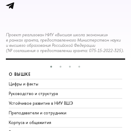
Проект реализован НИУ «Высшая школа экономики»
в рамках гранта, предоставленного Министерством науки
и высшего образования Российской Федерации
(№ соглашения о предоставлении гранта: 075-15-2022-325).
О ВЫШКЕ
Цифры и факты
Л
Руководство и структура
Д
Устойчивое развитие в НИУ ВШЭ
О
Преподаватели и сотрудники
П
Корпуса и общежития
В