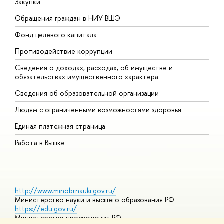
Закупки
П
Обращения граждан в НИУ ВШЭ
А
Фонд целевого капитала
Д
Противодействие коррупции
Ц
Сведения о доходах, расходах, об имуществе и
Б
обязательствах имущественного характера
О
Сведения об образовательной организации
О
Людям с ограниченными возможностями здоровья
Единая платежная страница
Работа в Вышке
http://www.minobrnauki.gov.ru/
Министерство науки и высшего образования РФ
https://edu.gov.ru/
Министерство просвещения РФ