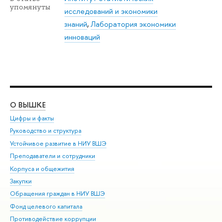
упомянуты
исследований и экономики
знаний
,
Лаборатория экономики
инноваций
О ВЫШКЕ
ОБ
Цифры и факты
Ли
Руководство и структура
Дов
Устойчивое развитие в НИУ ВШЭ
Ол
Преподаватели и сотрудники
При
Корпуса и общежития
Вы
Закупки
При
Обращения граждан в НИУ ВШЭ
Ас
Фонд целевого капитала
До
Противодействие коррупции
Цен