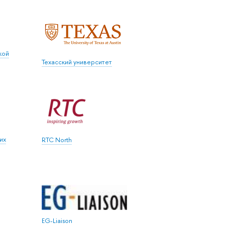
кой
Техасский университет
их
RTC North
EG-Liaison