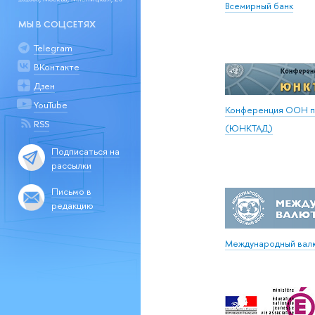
Всемирный банк
МЫ В СОЦСЕТЯХ
Telegram
ВКонтакте
Дзен
YouTube
Конференция ООН по
RSS
(ЮНКТАД)
Подписаться на
рассылки
Письмо в
редакцию
Международный вал