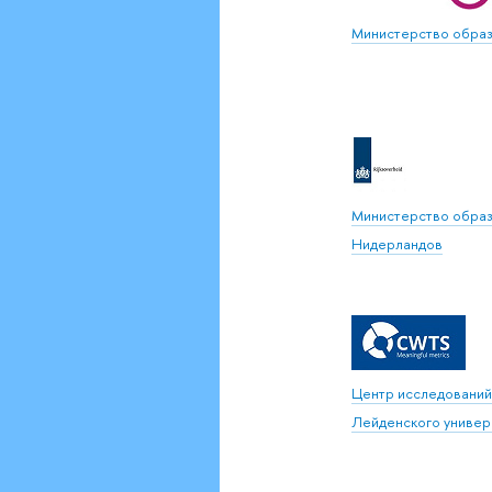
Министерство обра
Министерство образ
Нидерландов
Центр исследований 
Лейденского универ