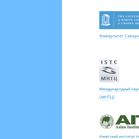
Университет Север
Международный науч
(МНТЦ)
Азиатский институт т