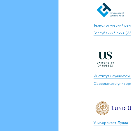
Технологический цен
Республики Чехия (A
Институт научно-тех
Сассекского универ
Университет Лунда