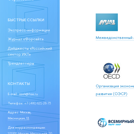
БЫСТРЫЕ ССЫЛКИ
Экспресс-информации
Межведомственный а
Журнал «Форсайт»
Дайджесты «Российский
сектор ИКТ»
Трендлеттеры
КОНТАКТЫ
Организация эконом
развития (ОЭСР)
E-mail:
issek@hse.ru
Телефон:
+7 (495) 621-28-73
Адрес:
Москва,
Мясницкая, 11
Для корреспонденции:
101000, Москва, Мясницкая, 20