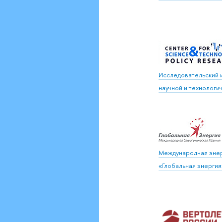
Исследовательский 
научной и технологич
Международная эне
«Глобальная энергия