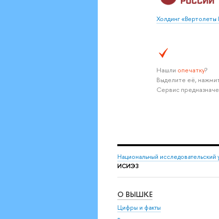
Холдинг «Вертолеты 
Нашли
опечатку
?
Выделите её, нажмит
Сервис предназначе
Национальный исследовательский 
ИСИЭЗ
О ВЫШКЕ
Цифры и факты