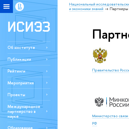
Национальный исследовательски
и экономики знаний
Партнеры
Парт
Об институте
Публикации
Правительство Росс
Рейтинги
Мероприятия
Проекты
Международное
партнерство в
Министерство связи 
науке
РФ
Образование