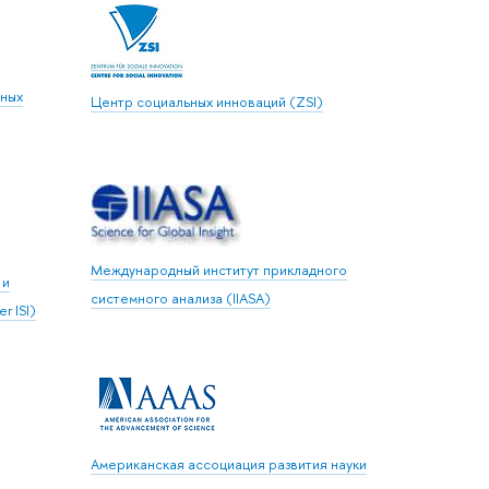
чных
Центр социальных инноваций (ZSI)
Международный институт прикладного
 и
системного анализа (IIASA)
r ISI)
Aмериканская ассоциация развития науки