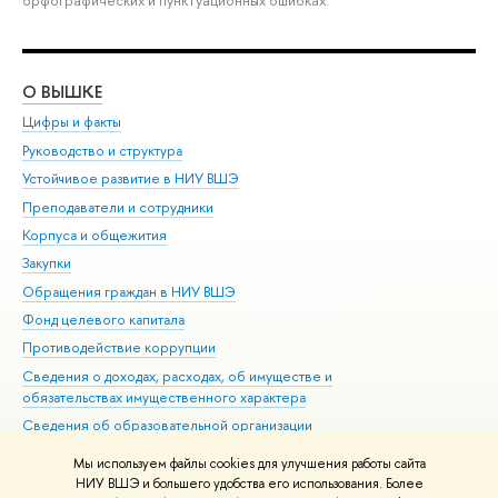
орфографических и пунктуационных ошибках.
О ВЫШКЕ
ОБ
Цифры и факты
Ли
Руководство и структура
Дов
Устойчивое развитие в НИУ ВШЭ
Ол
Преподаватели и сотрудники
При
Корпуса и общежития
Вы
Закупки
При
Обращения граждан в НИУ ВШЭ
Ас
Фонд целевого капитала
До
Противодействие коррупции
Цен
Сведения о доходах, расходах, об имуществе и
Би
обязательствах имущественного характера
Об
Сведения об образовательной организации
Обр
Людям с ограниченными возможностями здоровья
Мы используем файлы cookies для улучшения работы сайта
Единая платежная страница
НИУ ВШЭ и большего удобства его использования. Более