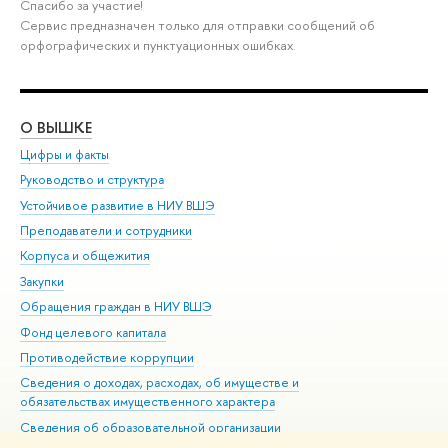
Спасибо за участие!
Сервис предназначен только для отправки сообщений об
орфографических и пунктуационных ошибках.
О ВЫШКЕ
ОБ
Цифры и факты
Ли
Руководство и структура
Дов
Устойчивое развитие в НИУ ВШЭ
Ол
Преподаватели и сотрудники
При
Корпуса и общежития
Вы
Закупки
При
Обращения граждан в НИУ ВШЭ
Ас
Фонд целевого капитала
До
Противодействие коррупции
Цен
Сведения о доходах, расходах, об имуществе и
Би
обязательствах имущественного характера
Об
Сведения об образовательной организации
Обр