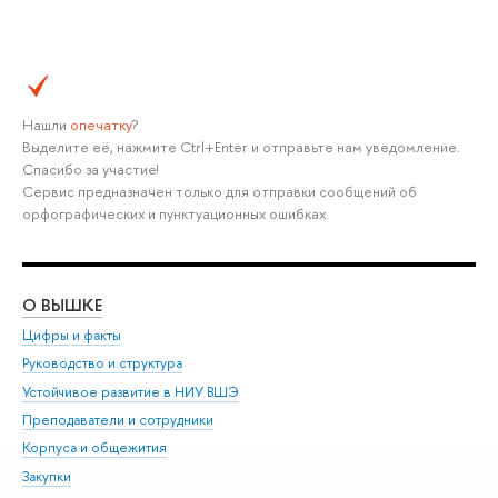
Нашли
опечатку
?
Выделите её, нажмите Ctrl+Enter и отправьте нам уведомление.
Спасибо за участие!
Сервис предназначен только для отправки сообщений об
орфографических и пунктуационных ошибках.
О ВЫШКЕ
ОБ
Цифры и факты
Ли
Руководство и структура
Дов
Устойчивое развитие в НИУ ВШЭ
Ол
Преподаватели и сотрудники
При
Корпуса и общежития
Вы
Закупки
При