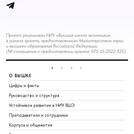
Проект реализован НИУ «Высшая школа экономики»
в рамках гранта, предоставленного Министерством науки
и высшего образования Российской Федерации
(№ соглашения о предоставлении гранта: 075-15-2022-325).
О ВЫШКЕ
Цифры и факты
Л
Руководство и структура
Д
Устойчивое развитие в НИУ ВШЭ
О
Преподаватели и сотрудники
П
Корпуса и общежития
В