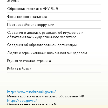
Закупки
П
Обращения граждан в НИУ ВШЭ
А
Фонд целевого капитала
Д
Противодействие коррупции
Ц
Сведения о доходах, расходах, об имуществе и
Б
обязательствах имущественного характера
О
Сведения об образовательной организации
О
Людям с ограниченными возможностями здоровья
Единая платежная страница
Работа в Вышке
http://www.minobrnauki.gov.ru/
Министерство науки и высшего образования РФ
https://edu.gov.ru/
Министерство просвещения РФ