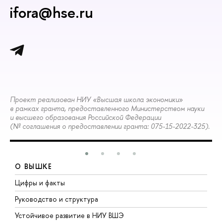
ifora@hse.ru
Проект реализован НИУ «Высшая школа экономики»
в рамках гранта, предоставленного Министерством науки
и высшего образования Российской Федерации
(№ соглашения о предоставлении гранта: 075-15-2022-325).
О ВЫШКЕ
Цифры и факты
Л
Руководство и структура
Д
Устойчивое развитие в НИУ ВШЭ
О