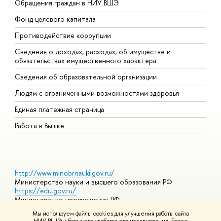
Обращения граждан в НИУ ВШЭ
А
Фонд целевого капитала
Д
Противодействие коррупции
Ц
Сведения о доходах, расходах, об имуществе и
Б
обязательствах имущественного характера
О
Сведения об образовательной организации
О
Людям с ограниченными возможностями здоровья
Единая платежная страница
Работа в Вышке
http://www.minobrnauki.gov.ru/
Министерство науки и высшего образования РФ
https://edu.gov.ru/
Министерство просвещения РФ
https://elearning.hse.ru/mooc
Мы используем файлы cookies для улучшения работы сайта
Массовые открытые онлайн-курсы