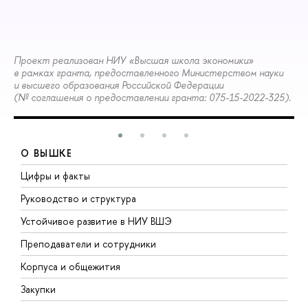
Проект реализован НИУ «Высшая школа экономики»
в рамках гранта, предоставленного Министерством науки
и высшего образования Российской Федерации
(№ соглашения о предоставлении гранта: 075-15-2022-325).
О ВЫШКЕ
Цифры и факты
Л
Руководство и структура
Д
Устойчивое развитие в НИУ ВШЭ
О
Преподаватели и сотрудники
П
Корпуса и общежития
В
Закупки
П