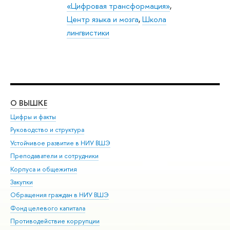
«Цифровая трансформация»
,
Центр языка и мозга
,
Школа
лингвистики
О ВЫШКЕ
ОБ
Цифры и факты
Ли
Руководство и структура
Дов
Устойчивое развитие в НИУ ВШЭ
Ол
Преподаватели и сотрудники
При
Корпуса и общежития
Вы
Закупки
При
Обращения граждан в НИУ ВШЭ
Ас
Фонд целевого капитала
До
Противодействие коррупции
Цен