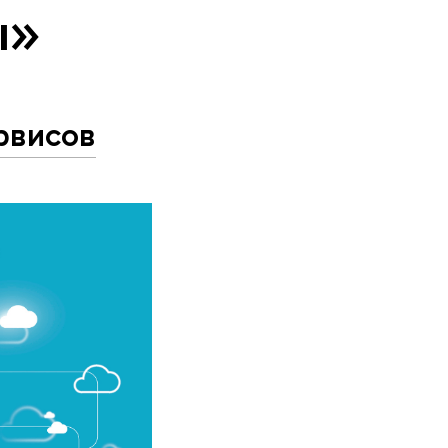
ы»
рвисов