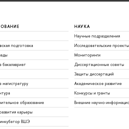
ЗОВАНИЕ
НАУКА
Научные подразделения
вская подготовка
Исследовательские проекты
иады
Мониторинги
в бакалавриат
Диссертационные советы
Защиты диссертаций
в магистратуру
Академическое развитие
нтура
Конкурсы и гранты
ительное образование
Внешние научно-информаци
развития карьеры
-инкубатор ВШЭ