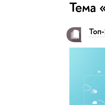
Тема 
Топ-