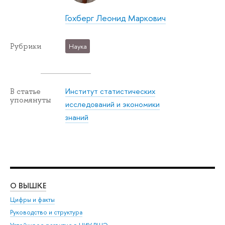
Гохберг Леонид Маркович
Рубрики
Наука
Институт статистических
В статье
упомянуты
исследований и экономики
знаний
О ВЫШКЕ
ОБ
Цифры и факты
Ли
Руководство и структура
Дов