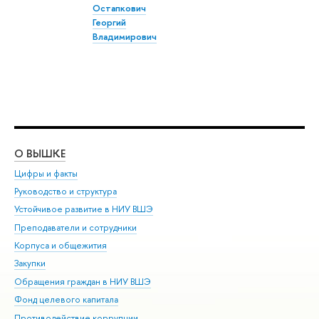
Остапкович
Георгий
Владимирович
О ВЫШКЕ
ОБ
Цифры и факты
Ли
Руководство и структура
Дов
Устойчивое развитие в НИУ ВШЭ
Ол
Преподаватели и сотрудники
При
Корпуса и общежития
Вы
Закупки
При
Обращения граждан в НИУ ВШЭ
Ас
Фонд целевого капитала
До
Противодействие коррупции
Цен