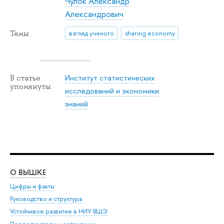
Чулок Александр
Александрович
Темы
взгляд ученого
sharing economy
Институт статистических
В статье
упомянуты
исследований и экономики
знаний
О ВЫШКЕ
ОБ
Цифры и факты
Ли
Руководство и структура
Дов
Устойчивое развитие в НИУ ВШЭ
Ол