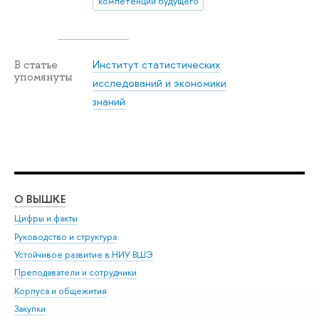
компетенции будущего
Институт статистических
В статье
упомянуты
исследований и экономики
знаний
О ВЫШКЕ
ОБ
Цифры и факты
Ли
Руководство и структура
Дов
Устойчивое развитие в НИУ ВШЭ
Ол
Преподаватели и сотрудники
При
Корпуса и общежития
Вы
Закупки
При