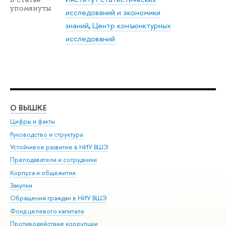
упомянуты
исследований и экономики
знаний
,
Центр конъюнктурных
исследований
О ВЫШКЕ
ОБ
Цифры и факты
Ли
Руководство и структура
Дов
Устойчивое развитие в НИУ ВШЭ
Ол
Преподаватели и сотрудники
При
Корпуса и общежития
Вы
Закупки
При
Обращения граждан в НИУ ВШЭ
Ас
Фонд целевого капитала
До
Противодействие коррупции
Цен