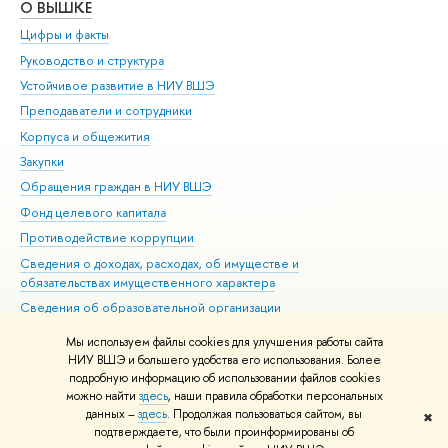
О ВЫШКЕ
ОБ
Цифры и факты
Ли
Руководство и структура
Дов
Устойчивое развитие в НИУ ВШЭ
Ол
Преподаватели и сотрудники
При
Корпуса и общежития
Вы
Закупки
При
Обращения граждан в НИУ ВШЭ
Ас
Фонд целевого капитала
До
Противодействие коррупции
Цен
Сведения о доходах, расходах, об имуществе и
Би
обязательствах имущественного характера
Об
Сведения об образовательной организации
Обр
Людям с ограниченными возможностями здоровья
Мы используем файлы cookies для улучшения работы сайта
Единая платежная страница
НИУ ВШЭ и большего удобства его использования. Более
подробную информацию об использовании файлов cookies
Работа в Вышке
можно найти
здесь
, наши правила обработки персональных
данных –
здесь
. Продолжая пользоваться сайтом, вы
✖
Редактору
подтверждаете, что были проинформированы об