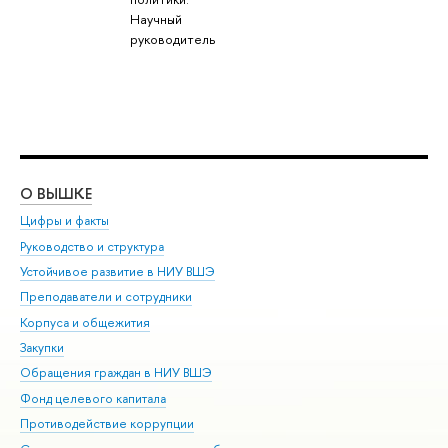
Научный
руководитель
О ВЫШКЕ
ОБ
Цифры и факты
Ли
Руководство и структура
Дов
Устойчивое развитие в НИУ ВШЭ
Ол
Преподаватели и сотрудники
При
Корпуса и общежития
Вы
Закупки
При
Обращения граждан в НИУ ВШЭ
Ас
Фонд целевого капитала
До
Противодействие коррупции
Цен