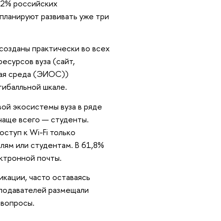
8,2% российских
 планируют развивать уже три
созданы практически во всех
есурсов вуза (сайт,
ная среда (ЭИОС))
тибалльной шкале.
вой экосистемы вуза в ряде
чаще всего — студенты.
ступ к Wi-Fi только
лям или студентам. В 61,8%
ктронной почты.
кации, часто оставаясь
еподавателей размещали
 вопросы.