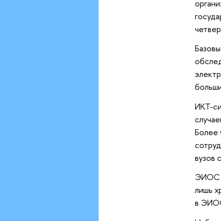
органи
госуда
четвер
Базовы
обслед
электр
больши
ИКТ-си
случае
Более 
сотруд
вузов 
ЭИОС в
лишь х
в ЭИОС