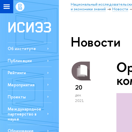
Национальный исследовательски
и экономики знаний
Новости
Новости
Об институте
Публикации
Ор
Рейтинги
ко
Мероприятия
20
дек
Проекты
2021
Международное
партнерство в
науке
Образование