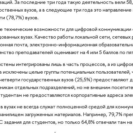
заций. За последние три года такую деятельность вели 5
рственных вузов, а в следующие три года это направление
ти (78,7%) вузов.
е технические возможности для цифровой коммуникации 
ованных вузах. Качество работы локальной сети, сетевых р
онная почта, электронно-информационная образователь
нство преподавателей оценивают на 4 или 5 баллов по пя
стемы интегрированы лишь в часть процессов, а из цифро
в исключены целые группы потенциальных пользователей, 
четверти государственных вузов (25,5%) предоставляют до
никам отдельных подразделений, но не внешним посетите
студентам не предоставляются корпоративные адреса эле
 вузах не всегда служат полноценной средой для коммуни
ранилищем загруженных материалов. Например, 79,7% пр
 задания для студентов, но только 64,8% отвечали там на