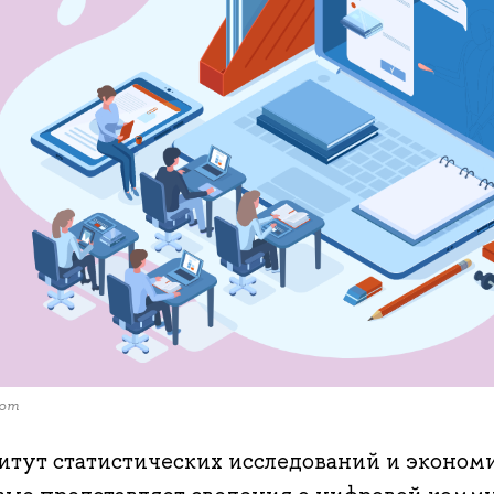
com
итут статистических исследований и эконо