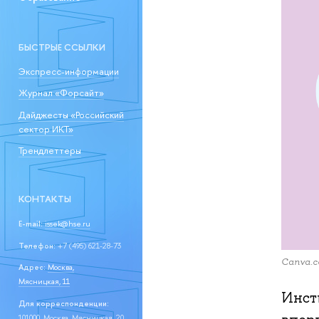
БЫСТРЫЕ ССЫЛКИ
Экспресс-информации
Журнал «Форсайт»
Дайджесты «Российский
сектор ИКТ»
Трендлеттеры
КОНТАКТЫ
E-mail:
issek@hse.ru
Телефон:
+7 (495) 621-28-73
Canva.
Адрес:
Москва,
Мясницкая, 11
Инст
Для корреспонденции:
101000, Москва, Мясницкая, 20