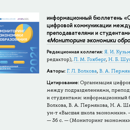
информационный бюллетень «О
цифровой коммуникации между
преподавателями и студентам
«Мониторинг экономики обра
Редакционная коллегия:
Я. И. Куз
редактор),
Л. М. Гохберг
,
Н. Б. Шу
Авторы:
Г. Л. Волкова
,
В. А. Пермя
Цитирование:
Организация цифро
между подразделениями, препод
и студентами: информационный бю
Волкова, В. А. Пермякова, Н. А. Ш
ун-т «Высшая школа экономики». 
— 36 с. — (Мониторинг экономики