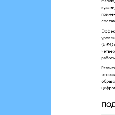
Наблюд
вузами
примен
состав
Эффект
уровен
(59%) 
четвер
работы
Развит
отноше
образо
цифров
ПОД