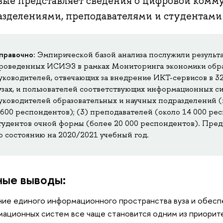
вые представляет сведения о цифровой ком
азделениями, преподавателями и студентами 
правочно
: Эмпирической базой анализа послужили результ
роведенных ИСИЭЗ в рамках Мониторинга экономики обра
уководителей, отвечающих за внедрение ИКТ-сервисов в 3
узах, и пользователей соответствующих информационных си
уководителей образовательных и научных подразделений 
 600 респондентов); (3) преподавателей (около 14 000 рес
тудентов очной формы (более 20 000 респондентов). Пре
о состоянию на 2020/2021 учебный год.
ные выводы:
ие единого информационного пространства вуза и обес
ационных систем все чаще становится одним из приорите