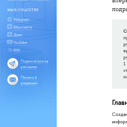
впер
подр
МЫ В СОЦСЕТЯХ
Telegram
ВКонтакте
С
Дзен
п
YouTube
р
RSS
в
р
Подписаться на
1
рассылки
с
п
Письмо в
редакцию
Глав
Создан
информ