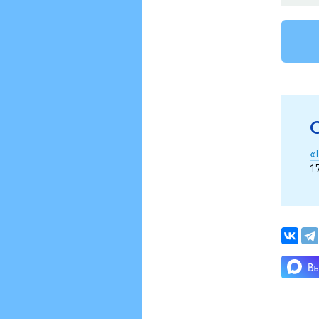
С
«
1