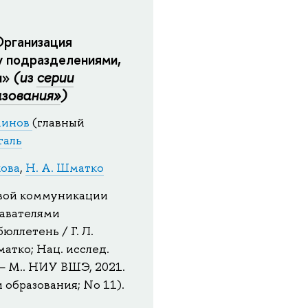
рганизация
 подразделениями,
и»
(из
серии
зования»
)
ьминов
(главный
галь
кова
,
Н. А. Шматко
вой коммуникации
авателями
ллетень / Г. Л.
матко; Нац. исслед.
— М.. НИУ ВШЭ, 2021.
 образования; No 11).