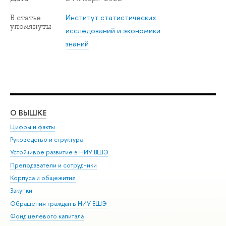
Институт статистических
В статье
упомянуты
исследований и экономики
знаний
О ВЫШКЕ
ОБ
Цифры и факты
Ли
Руководство и структура
Дов
Устойчивое развитие в НИУ ВШЭ
Ол
Преподаватели и сотрудники
При
Корпуса и общежития
Вы
Закупки
При
Обращения граждан в НИУ ВШЭ
Ас
Фонд целевого капитала
До