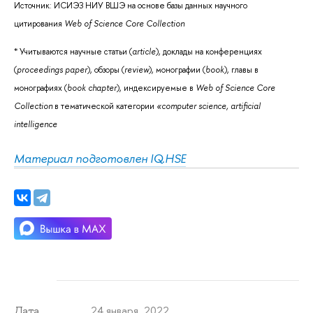
Источник: ИСИЭЗ НИУ ВШЭ на основе базы данных научного
цитирования
Web of Science Core Collection
* Учитываются научные статьи (
article
), доклады на конференциях
(
proceedings paper
), обзоры (
review
), монографии (
book
), главы в
монографиях (
book chapter
), индексируемые в
Web of Science Core
Collection
в тематической категории
«computer science, artificial
intelligence
Материал подготовлен IQ.HSE
24 января 2022
Дата