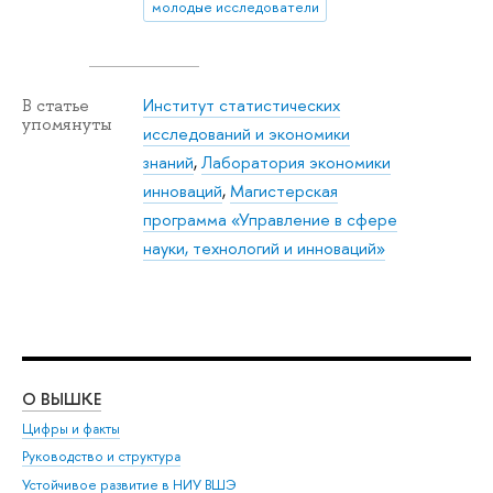
молодые исследователи
Институт статистических
В статье
упомянуты
исследований и экономики
знаний
,
Лаборатория экономики
инноваций
,
Магистерская
программа «Управление в сфере
науки, технологий и инноваций»
О ВЫШКЕ
ОБ
Цифры и факты
Ли
Руководство и структура
Дов
Устойчивое развитие в НИУ ВШЭ
Ол