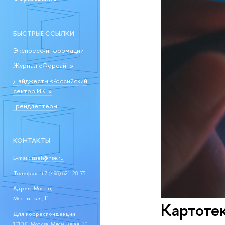
БЫСТРЫЕ ССЫЛКИ
Экспресс-информации
Журнал «Форсайт»
Дайджесты «Российский
сектор ИКТ»
Трендлеттеры
КОНТАКТЫ
E-mail:
issek@hse.ru
Телефон:
+7 (495) 621-28-73
Адрес:
Москва,
Мясницкая, 11
Картоте
Для корреспонденции:
101000, Москва, Мясницкая, 20