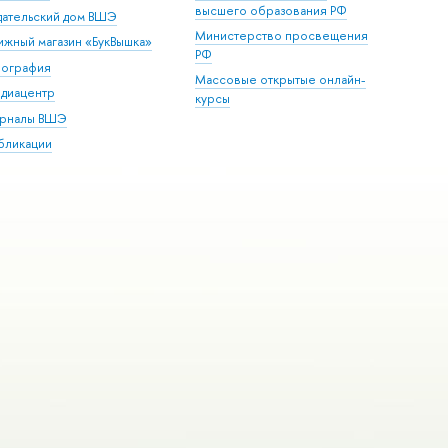
высшего образования РФ
дательский дом ВШЭ
Министерство просвещения
ижный магазин «БукВышка»
РФ
пография
Массовые открытые онлайн-
диацентр
курсы
рналы ВШЭ
бликации