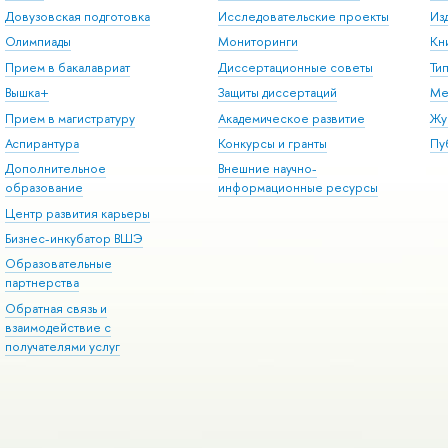
Довузовская подготовка
Исследовательские проекты
Из
Олимпиады
Мониторинги
Кн
Прием в бакалавриат
Диссертационные советы
Ти
Вышка+
Защиты диссертаций
Ме
Прием в магистратуру
Академическое развитие
Жу
Аспирантура
Конкурсы и гранты
Пу
Дополнительное
Внешние научно-
образование
информационные ресурсы
Центр развития карьеры
Бизнес-инкубатор ВШЭ
Образовательные
партнерства
Обратная связь и
взаимодействие с
получателями услуг