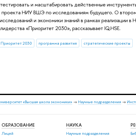
отестировать и масштабировать действенные инструменты
о проекта НИУ ВШЭ по исследованиям будущего. О втором
исследований и экономики знаний в рамках реализации в
лидерства «Приоритет 2030», рассказывает IQ.HSE.
Приоритет 2030
программа развития
стратегические проекты
университет «Высшая школа экономики»
→
Научные подразделения
→
Инст
ОБРАЗОВАНИЕ
НАУКА
Р
Лицей
Научные подразделения
Би