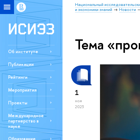
Национальный исследовательски
и экономики знаний
Новости
Тема «про
Об институте
Публикации
Рейтинги
Мероприятия
1
ноя
Проекты
2023
Международное
партнерство в
науке
Образование