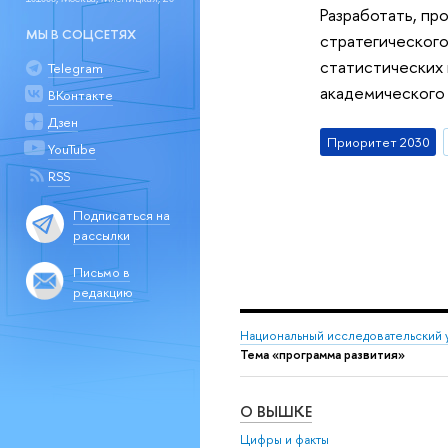
Разработать, пр
МЫ В СОЦСЕТЯХ
стратегическог
статистических 
Telegram
академического 
ВКонтакте
Дзен
Приоритет 2030
YouTube
RSS
Подписаться на
рассылки
Письмо в
редакцию
Национальный исследовательский 
Тема «программа развития»
О ВЫШКЕ
Цифры и факты