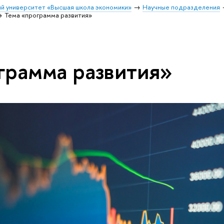
й университет «Высшая школа экономики»
Научные подразделения
Тема «программа развития»
грамма развития»