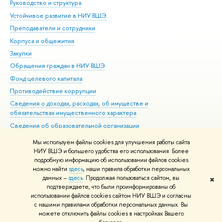
Руководство и структура
Дов
Устойчивое развитие в НИУ ВШЭ
Ол
Преподаватели и сотрудники
При
Корпуса и общежития
Вы
Закупки
При
Обращения граждан в НИУ ВШЭ
Ас
Фонд целевого капитала
До
Противодействие коррупции
Цен
Сведения о доходах, расходах, об имуществе и
Би
обязательствах имущественного характера
Об
Сведения об образовательной организации
Обр
Людям с ограниченными возможностями здоровья
Мы используем файлы cookies для улучшения работы сайта
Единая платежная страница
НИУ ВШЭ и большего удобства его использования. Более
подробную информацию об использовании файлов cookies
Работа в Вышке
можно найти
здесь
, наши правила обработки персональных
данных –
здесь
. Продолжая пользоваться сайтом, вы
✖
Редактору
подтверждаете, что были проинформированы об
© НИУ ВШЭ 1993–2026
Адреса и контакты
Условия использования
использовании файлов cookies сайтом НИУ ВШЭ и согласны
с нашими правилами обработки персональных данных. Вы
материалов
Политика конфиденциальности
Карта сайта
можете отключить файлы cookies в настройках Вашего
Шрифты HSE Sans и HSE Slab разработаны в
Школе дизайна НИУ ВШЭ