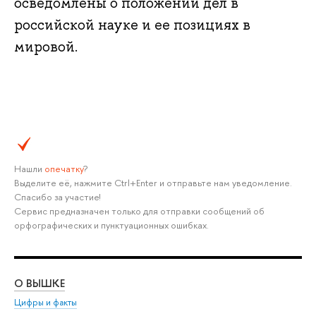
осведомлены о положении дел в
российской науке и ее позициях в
мировой.
Нашли
опечатку
?
Выделите её, нажмите Ctrl+Enter и отправьте нам уведомление.
Спасибо за участие!
Сервис предназначен только для отправки сообщений об
орфографических и пунктуационных ошибках.
О ВЫШКЕ
ОБ
Цифры и факты
Ли