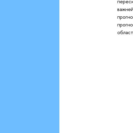
пересм
важней
прогно
прогно
област