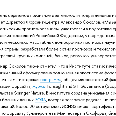
ень серьезное признание деятельности подразделения н
ет директор Форсайт-центра Александр Соколов. «Мы мн
огическим прогнозированием, участвовали в подготовке 
еских технологий Российской Федерации, утвержденным 
или несколько масштабных долгосрочных прогнозов науч
ия страны, разработали более сотни прогнозов и технолог
траслей, крупных компаний, банков, регионов, университет
ндр Соколов также отметил, что в Институте статистиче
ики знаний сформирована полноценная экосистема форс
зычная магистерская
программа
, общеуниверситетский фак
зации форсайта,
журнал
Foresight and STI Governance (Sco
льстве Springer Nature. В институте создана уникальная с
а больших данных
iFORA
, которая позволяет радикально по
ований. Более 20 сотрудников ИСИЭЗ имеют сертификат
 по форсайту (университеты Манчестера и Оксфорда, б