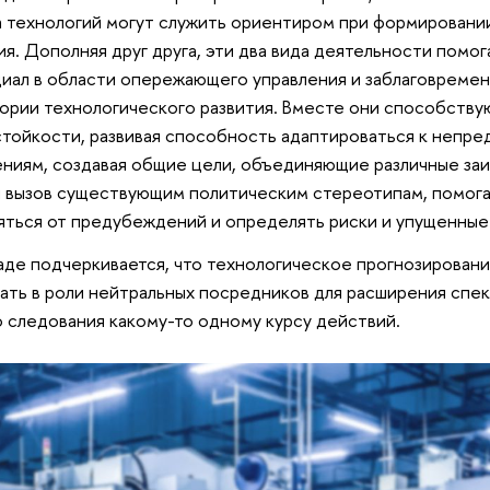
 технологий могут служить ориентиром при формировани
ия. Дополняя друг друга, эти два вида деятельности помо
иал в области опережающего управления и заблаговреме
ории технологического развития. Вместе они способств
тойкости, развивая способность адаптироваться к непр
ниям, создавая общие цели, объединяющие различные за
 вызов существующим политическим стереотипам, помогая
яться от предубеждений и определять риски и упущенные
аде подчеркивается, что технологическое прогнозировани
ать в роли нейтральных посредников для расширения спек
 следования какому-то одному курсу действий.