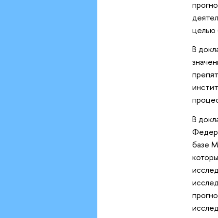
прогно
деятел
целью 
В докл
значен
препят
инстит
процес
В докл
Федера
базе М
которы
исслед
исслед
прогно
исслед