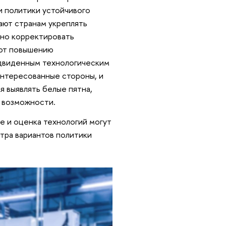
и политики устойчивого
гают странам укреплять
нно корректировать
уют повышению
едвиденным технологическим
интересованные стороны, и
 выявлять белые пятна,
 возможности.
е и оценка технологий могут
тра вариантов политики