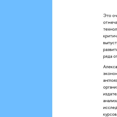
Это оч
отмеча
технол
критич
выпуст
развит
ряда о
Алекса
эконом
англоя
органи
издате
анализ
исслед
курсов