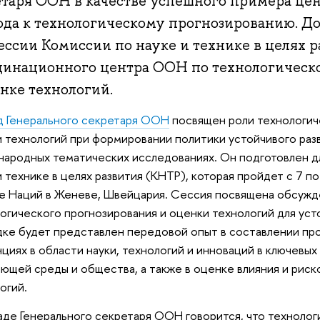
етаря ООН в качестве успешного примера це
ода к технологическому прогнозированию. Д
ессии Комиссии по науке и технике в целях 
динационного центра ООН по технологическ
нке технологий.
 Генерального секретаря ООН
посвящен роли технологич
 технологий при формировании политики устойчивого разв
ародных тематических исследованиях. Он подготовлен дл
и технике в целях развития (КНТР), которая пройдет с 7 по
е Наций в Женеве, Швейцария. Сессия посвящена обсуж
огического прогнозирования и оценки технологий для усто
ке будет представлен передовой опыт в составлении пр
циях в области науки, технологий и инноваций в ключевых
ющей среды и общества, а также в оценке влияния и риск
огий.
аде Генерального секретаря ООН говорится, что техноло