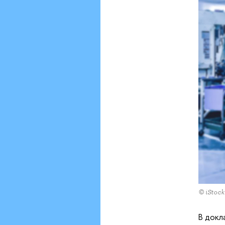
© iStock
В докл