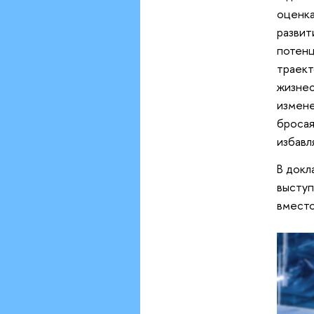
оценка
развит
потенц
траект
жизнес
измене
бросая
избавл
В докл
выступ
вместо