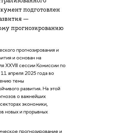
нтрализованного
окумент подготовлен
развития —
ому прогнозированию
еского прогнозирования и
ития и основан на
я ХХVIII сессии Комиссии по
 11 апреля 2025 года во
дению темы
йчивого развития. На этой
огнозов о важнейших
 секторах экономики,
ов новых и прорывных
гическое прогнозирование и