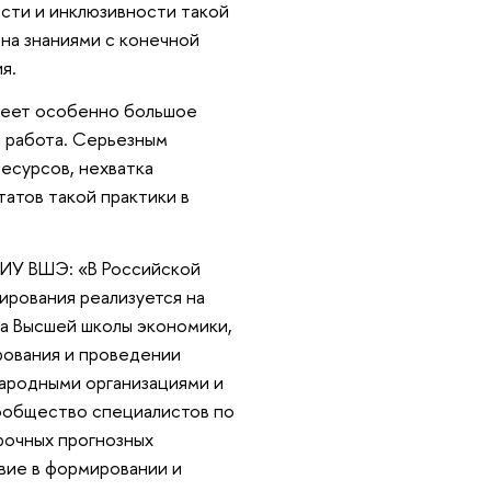
сти и инклюзивности такой
на знаниями с конечной
я.
имеет особенно большое
я работа. Серьезным
есурсов, нехватка
татов такой практики в
НИУ ВШЭ: «В Российской
ирования реализуется на
а Высшей школы экономики,
рования и проведении
ародными организациями и
сообщество специалистов по
срочных прогнозных
вие в формировании и