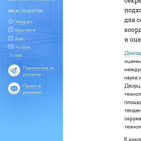
секр
подх
МЫ В СОЦСЕТЯХ
для с
Telegram
коор
ВКонтакте
и оце
Дзен
YouTube
Доклад
RSS
оценки
Подписаться на
междун
рассылки
науке 
Дворц
Письмо в
редакцию
технол
площад
тенден
окружа
технол
В докл