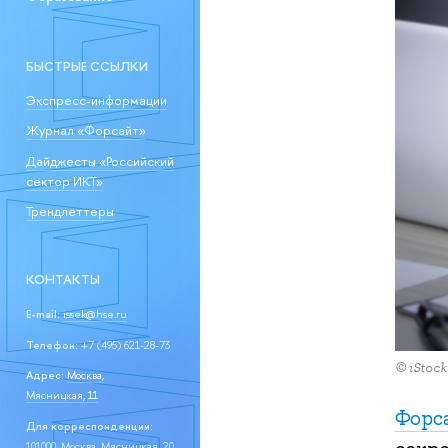
БЫСТРЫЕ ССЫЛКИ
Экспресс-информации
Журнал «Форсайт»
Дайджесты «Российский
сектор ИКТ»
Трендлеттеры
КОНТАКТЫ
E-mail:
issek@hse.ru
Телефон:
+7 (495) 621-28-73
© iStock
Адрес:
Москва,
Мясницкая, 11
Форс
Для корреспонденции:
101000, Москва, Мясницкая, 20