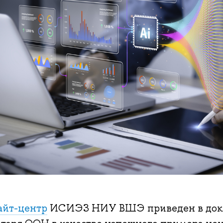
айт-центр
ИСИЭЗ НИУ ВШЭ приведен в докл