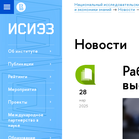
Национальный исследовательски
и экономики знаний
Новости
Новости
Об институте
Публикации
Ра
Рейтинги
вы
Мероприятия
28
мар
Проекты
2025
Международное
партнерство в
науке
Образование