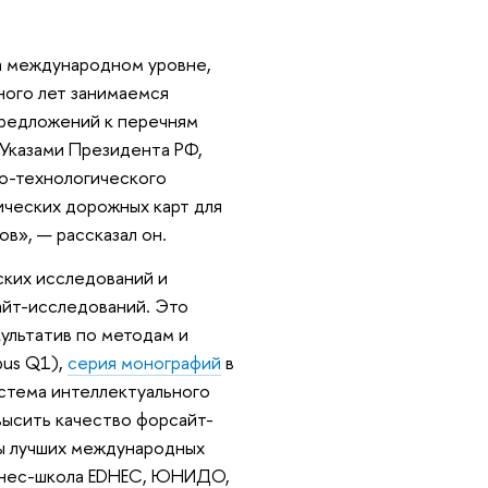
а международном уровне,
ого лет занимаемся
предложений к перечням
Указами Президента РФ,
но-технологического
ических дорожных карт для
ов», — рассказал он.
ских исследований и
айт-исследований. Это
ультатив по методам и
pus Q1),
серия монографий
в
истема интеллектуального
высить качество форсайт-
ы лучших международных
изнес-школа EDHEC, ЮНИДО,