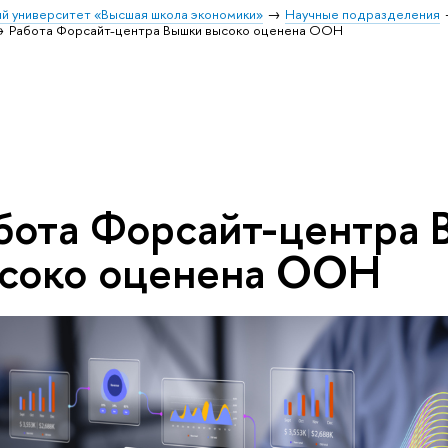
й университет «Высшая школа экономики»
Научные подразделения
Работа Форсайт-центра Вышки высоко оценена ООН
бота Форсайт-центра
соко оценена ООН